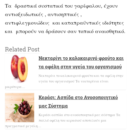
Τα δραστικά συστατικά του γαρίφαλου, έχουν
αντιοξειδωτικές , αντισηπτικές ,
αντιφλεγμονώδεις και καταπραϋντικές ιδιότητες
και μπορούν να δράσουν σαν τοπικό αναισθητικό.
Related Post
Νεκταρίνι το καλοκαιρινό φρούτο και
τα οφέλη στην υγεία του οργανισμού
Νεκταρίνι το καλοκαιρινό φρούτο και τα οφέλη στην
υγεία του οργανισμού Τα νεκταρίνια είναι
μικρότερα…
Κεράσι: Ασπίδα στο Ανοσοποιητικό
μας Σύστημα
Κεράσι ασπίδα στο ανοσοποιητικό μας σύστημα Τα
πολλά οφέλη του κερασιού αποτελούν μια
πραγματικά μεγάλη…