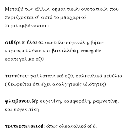
Μεταξύ των άλλων σημαντικών συστατικών που
περιέχονται σ’ αυτό το μπαχαρικό
περιλαμβάνονται :
αιθέρια έλαια:
ακετυλο ευγενόλη, βήτα-
βανιλλίνη
καρυοφυλλένιο και
, crategolic
κρατεγολικο οξύ
ταννίνες:
γαλλοταννικό οξύ, σαλικυλικό μεθύλιο
( θεωρείται ότι έχει αναλγητικές ιδιότητες)
φλαβονοειδή:
ευγενίνη, καμφερόλη, ραμνετίνη,
και ευγενιτίνη
τριτερπενοειδή
: όπως ολεανολικό οξύ,