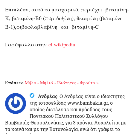
Επιπλέον, αυτό το μπαχαρικό, περιέχει βιταμίνη-
Κ, βιταμίνη-Β6 (πυριδοξίνη), θειαμίνη (βιταμίνη
Β-1),ριβοφλαβλαβίνη και βιταμίνη-C
Γαρύφαλλο στην
el.wikipedia
Επόπενο
Μήλο - Μηλιά - Ιδιότητες - Φρούτο »
Ανδρέας
:
Ο Ανδρέας είναι ο ιδιοκτήτης
της ιστοσελίδας www.bambakia.gr, ο
οποίος διετέλεσε και πρόεδρος τους
Ποντιακού Πολιτιστικού Συλλόγου
Βαμβακιάς Θεσσαλονίκης, για 3 χρόνια. Ασχολείται με
τα κοινά και με την Βοτανολογία, ενώ ότι γράφει το