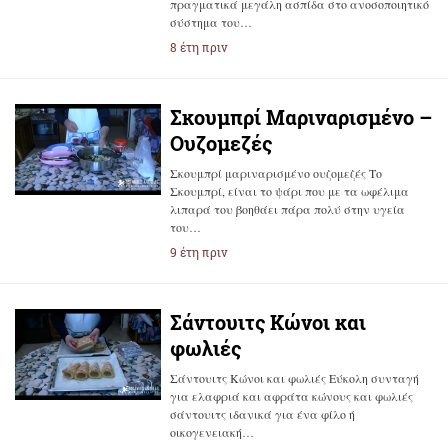
πραγματικά μεγάλη ασπίδα στο ανοσοποιητικό
σύστημα του…
8 έτη πριν
Σκουμπρί Μαριναρισμένο –
Ουζομεζές
Σκουμπρί μαριναρισμένο ουζομεζές Το
Σκουμπρί, είναι το ψάρι που με τα ωφέλιμα
λιπαρά του βοηθάει πάρα πολύ στην υγεία
του…
9 έτη πριν
Σάντουιτς Κώνοι και
φωλιές
Σάντουιτς Κώνοι και φωλιές Εύκολη συνταγή
για ελαφριά και αφράτα κώνους και φωλιές
σάντουιτς ιδανικά για ένα φίλο ή
οικογενειακή…