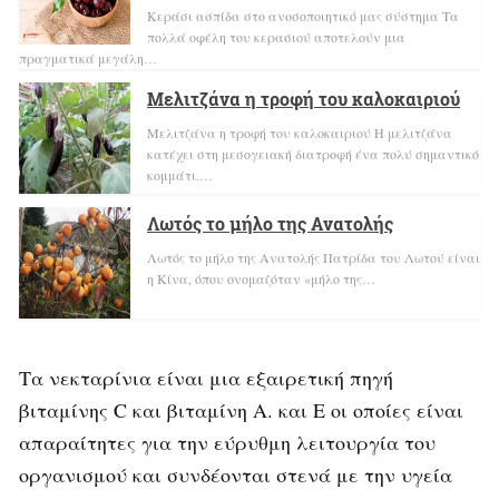
Κεράσι ασπίδα στο ανοσοποιητικό μας σύστημα Τα
πολλά οφέλη του κερασιού αποτελούν μια
πραγματικά μεγάλη…
Μελιτζάνα η τροφή του καλοκαιριού
Μελιτζάνα η τροφή του καλοκαιριού H μελιτζάνα
κατέχει στη μεσογειακή διατροφή ένα πολύ σημαντικό
κομμάτι.…
Λωτός το μήλο της Ανατολής
Λωτός το μήλο της Ανατολής Πατρίδα του Λωτού είναι
η Κίνα, όπου ονομαζόταν «μήλο της…
Τα νεκταρίνια είναι μια εξαιρετική πηγή
βιταμίνης C και βιταμίνη Α. και Ε οι οποίες είναι
απαραίτητες για την εύρυθμη λειτουργία του
οργανισμού και συνδέονται στενά με την υγεία