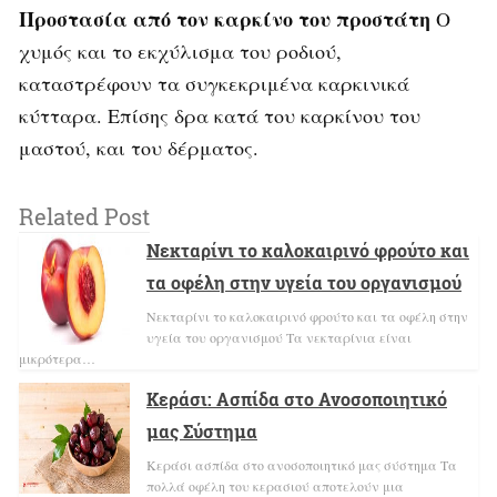
Προστασία από τον καρκίνο του προστάτη
Ο
χυμός και το εκχύλισμα του ροδιού,
καταστρέφουν τα συγκεκριμένα καρκινικά
κύτταρα. Επίσης δρα κατά του καρκίνου του
μαστού, και του δέρματος.
Related Post
Νεκταρίνι το καλοκαιρινό φρούτο και
τα οφέλη στην υγεία του οργανισμού
Νεκταρίνι το καλοκαιρινό φρούτο και τα οφέλη στην
υγεία του οργανισμού Τα νεκταρίνια είναι
μικρότερα…
Κεράσι: Ασπίδα στο Ανοσοποιητικό
μας Σύστημα
Κεράσι ασπίδα στο ανοσοποιητικό μας σύστημα Τα
πολλά οφέλη του κερασιού αποτελούν μια