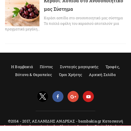
Κεράσι: Ασπίδα στο Ανοσοποιητικό
μας Σύστημα
Κεράσι ασπίδα στο ανοσοποιητικό μας σύστημα
Τα πολλά οφέλη του κερασιού αποτελούν μια
πραγματικά μεγάλη…
Η Βαμβακιά
Πόντος
Συνταγές μαγειρικής
Τροφές,
Βότανα & Θεραπείες
Όροι Χρήσης
Αρχική Σελίδα
©2014 - 2017, ΑΣΛΑΝΙΔΗΣ ΑΝΔΡΕΑΣ - bambakia.gr Κατασκευή
Ιστοσελίδων, Θεσσαλονίκη by Qbrains | Complete Digital Marketing