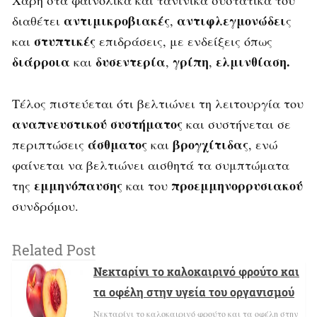
Χάρη στα φαινολικά και τανινικά συστατικά του
αντιμικροβιακές
αντιφλεγμονώδει
διαθέτει
,
ς
στυπτικές
και
επιδράσεις, με ενδείξεις όπως
διάρροια
δυσεντερία
γρίπη
ελμινθίαση.
και
,
,
Τέλος πιστεύεται ότι βελτιώνει τη λειτουργία του
αναπνευστικού συστήματος
και συστήνεται σε
άσθματος
βρογχίτιδας
περιπτώσεις
και
, ενώ
φαίνεται να βελτιώνει αισθητά τα συμπτώματα
εμμηνόπαυσης
προεμμηνορρυσιακού
της
και του
συνδρόμου.
Related Post
Νεκταρίνι το καλοκαιρινό φρούτο και
τα οφέλη στην υγεία του οργανισμού
Νεκταρίνι το καλοκαιρινό φρούτο και τα οφέλη στην