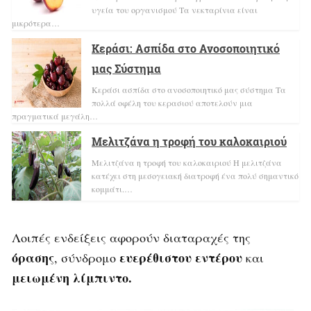
υγεία του οργανισμού Τα νεκταρίνια είναι
μικρότερα…
Κεράσι: Ασπίδα στο Ανοσοποιητικό
μας Σύστημα
Κεράσι ασπίδα στο ανοσοποιητικό μας σύστημα Τα
πολλά οφέλη του κερασιού αποτελούν μια
πραγματικά μεγάλη…
Μελιτζάνα η τροφή του καλοκαιριού
Μελιτζάνα η τροφή του καλοκαιριού H μελιτζάνα
κατέχει στη μεσογειακή διατροφή ένα πολύ σημαντικό
κομμάτι.…
Λοιπές ενδείξεις αφορούν διαταραχές της
όρασης
ευερέθιστου
εντέρου
, σύνδρομο
και
μειωμένη λίμπιντο.