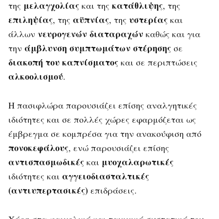
μελαγχολίας
κατάθλιψης
της
και της
, της
επιληψίας
αϋπνίας
υστερίας
, της
, της
και
νευρογενών διαταραχών
άλλων
καθώς και για
άμβλυνση συμπτωμάτων στέρησης
την
σε
διακοπή του καπνίσματος
και σε περιπτώσεις
αλκοολισμού
.
Η πασιφλώρα παρουσιάζει επίσης αναλγητικές
ιδιότητες και σε πολλές χώρες εφαρμόζεται ως
έμβρεγμα σε κομπρέσα για την ανακούφιση από
πονοκεφάλους
, ενώ παρουσιάζει επίσης
αντισπασμωδικές
μυοχαλαρωτικές
και
αγγειοδιασταλτικές
ιδιότητες και
(αντιυπερτασικές)
επιδράσεις.