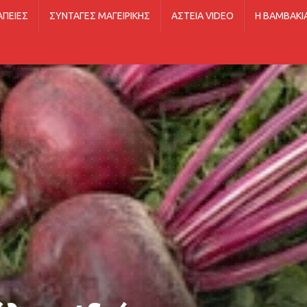
ΑΠΕΊΕΣ
ΣΥΝΤΑΓΈΣ ΜΑΓΕΙΡΙΚΉΣ
ΑΣΤΕΊΑ VIDEO
Η ΒΑΜΒΑΚΙ