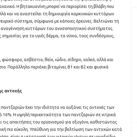
αχανικό. Η βητακυανίνη μπορεί να περιορίσει τη βλάβη που
λλά και να αναστείλει τη δημιουργία καρκινικών κυττάρων
 νευρικό σύστημα, σύμφωνα με κάποιες έρευνες. Βελτιώνει τη
 αναγέννηση κυττάρων του ανοσοποιητικού συστήματος.
ς σημασίας για το υγιές δέρμα, τα νύχια, τους συνδέσμους,
, φώσφορο, ασβέστιο, θείο, ιώδιο, σίδηρο, χαλκό, αλλά και
σιο. Παράλληλα περιέχει βιταμίνες Β1 και Β2 και φυσικά
ης αντοχής
 παντζαριών έχει την ιδιότητα να αυξάνει τις αντοχές των
 16%. Η υψηλή περιεκτικότητα των παντζαριών σε νιτρικά
ει τις απαιτήσεις του οργανισμού για οξυγόνο, καθιστώντας
ική πιο εύκολη. Υπεύθυνη για την βελτίωση των αντοχών κατά
όπο, είναι η μετατροπή των νιτρικών ιόντων σε μονοξείδιο