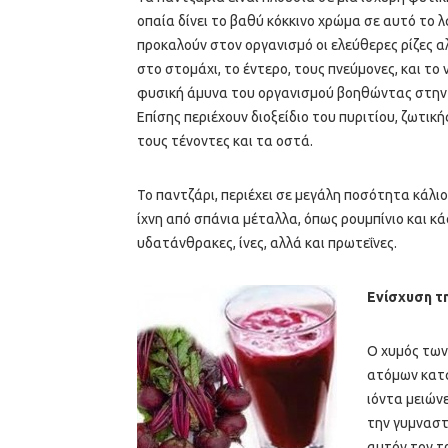
οπαία δίνει το βαθύ κόκκινο χρώμα σε αυτό το λ
προκαλούν στον οργανισμό οι ελεύθερες ρίζες α
στο στομάχι, το έντερο, τους πνεύμονες, και το
φυσική άμυνα του οργανισμού βοηθώντας στην
Επίσης περιέχουν διοξείδιο του πυριτίου, ζωτική
τους τένοντες και τα οστά.
Το παντζάρι, περιέχει σε μεγάλη ποσότητα κάλιο
ίχνη από σπάνια μέταλλα, όπως ρουμπίνιο και κά
υδατάνθρακες, ίνες, αλλά και πρωτεΐνες.
Ενίσχυση τ
Ο χυμός των
ατόμων κατά
ιόντα μειών
την γυμναστ
αυτόν τον τρ