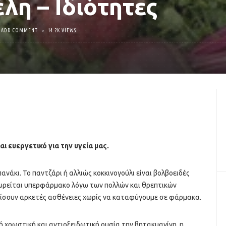
λη – Ιδιότητες
ADD COMMENT
14.2K VIEWS
ι ευεργετικό για την υγεία μας.
πανάκι. Το παντζάρι ή αλλιώς κοκκινογούλι είναι βολβοειδές
ωρείται υπερφάρμακο λόγω των πολλών και θρεπτικών
ίσουν αρκετές ασθένειες χωρίς να καταφύγουμε σε φάρμακα.
ή χρωστική και αντιοξειδωτική ουσία την βητακυανίνη, η