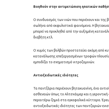
Βοηθούν στην αντιμετώπιση ηπατικών παθή
Ο συνδυασμός των ινών που περιέχουν και της 
σωλήνα από εκφυλιστικά φαινόμενα. Η βητακυαν
μπορεί να προκληθεί από την αυξημένη κατανάλ
διαβήτη κτλ.
Ο χυμός των βολβών προστατεύει ακόμη από κυ
κατανάλωσης επεξεργασμένων τροφών πλουσίων 
εμποδίζει το σχηματισμό νιτροζαμινών.
Αντιοξειδωτικές ιδιότητες
Τα παντζάρια περιέχουν βητακυανίνη, ένα αντι
ασθενειών όπως το Αλτσχάιμερ και η γεροντική 
περαιτέρω ζημιά στα εγκεφαλικά κύτταρα. Έρευν
αντιοξειδωτικές ιδιότητες των παντζαριών ενι