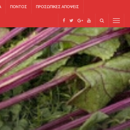
Ά
ΠΌΝΤΟΣ
ΠΡΟΣΩΠΙΚΈΣ ΑΠΌΨΕΙΣ