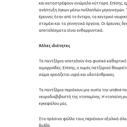
και καταστρέφουν ανώμαλα κύτταρα. Επίσης, εργ
ανάπτυξη όγκων μέσω πολλαπλών μηχανισμών. Τ
έρευνες ήταν από το έντερο, τα κεντρικό νευρι
στομάχι και τα γεννητικά όργανα. Οι έρευνες δ
αποτελέσματα είναι ενθαρρυντικά.
Άλλες ιδιότητες
Τα παντζάρια αποτελούν ένα φυσικό καθαρτικό 
αιμορροΐδες. Επίσης, ο χυμός πατζαριού θεωρεί
σώμα χρειάζεται υγρά και υδατάνθρακες.
Τα παντζάρια περιέχουν μια ουσία την uridine πο
νευροδιαβιβαστή της ντοπαμίνης. Η ντοπαίνη ρ
εγκεφάλου μας.
Στα πράσινα φύλλα τους περιέχουν οξαλικά άλ
βολβό.