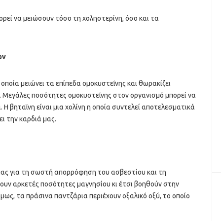
πορεί να μειώσουν τόσο τη χοληστερίνη, όσο και τα
ων
η οποία μειώνει τα επίπεδα ομοκυστεΐνης και θωρακίζει
. Μεγάλες ποσότητες ομοκυστεΐνης στον οργανισμό μπορεί να
 Η βηταΐνη είναι μια χολίνη η οποία συντελεί αποτελεσματικά
ι την καρδιά μας.
μας για τη σωστή απορρόφηση του ασβεστίου και τη
ουν αρκετές ποσότητες μαγνησίου κι έτσι βοηθούν στην
ως, τα πράσινα παντζάρια περιέχουν οξαλικό οξύ, το οποίο