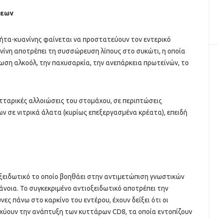
σεων
βήτα-κυανίνης φαίνεται να προστατεύουν τον εντερικό
ίνη αποτρέπει τη συσσώρευση λίπους στο συκώτι, η οποία
ωση αλκοόλ, την παχυσαρκία, την ανεπάρκεια πρωτεϊνών, το
τταρικές αλλοιώσεις του στομάχου, σε περιπτώσεις
σε νιτρικά άλατα (κυρίως επεξεργασμένα κρέατα), επειδή
οξειδωτικό το οποίο βοηθάει στην αντιμετώπιση γνωστικών
άνοια. Το συγκεκριμένο αντιοξειδωτικό αποτρέπει την
ες πάνω στο καρκίνο του εντέρου, έχουν δείξει ότι οι
σχύουν την ανάπτυξη των κυττάρων CD8, τα οποία εντοπίζουν