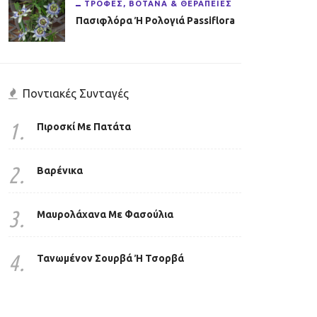
ΤΡΟΦΈΣ, ΒΌΤΑΝΑ & ΘΕΡΑΠΕΊΕΣ
Πασιφλόρα Ή Ρολογιά Passiflora
Ποντιακές Συνταγές
1.
Πιροσκί Με Πατάτα
2.
Βαρένικα
3.
Μαυρολάχανα Με Φασούλια
4.
Τανωμένον Σουρβά Ή Τσορβά