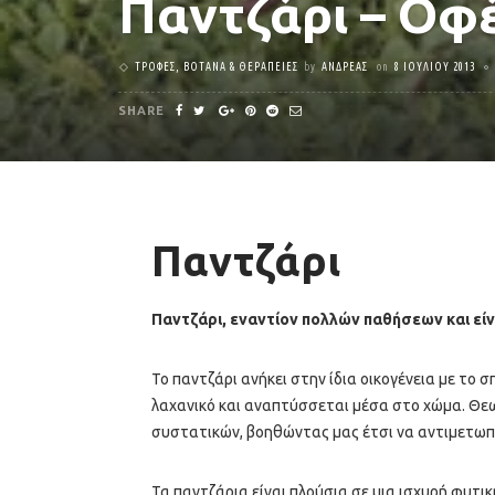
Παντζάρι – Οφέ
ΤΡΟΦΈΣ, ΒΌΤΑΝΑ & ΘΕΡΑΠΕΊΕΣ
by
ΑΝΔΡΈΑΣ
on
8 ΙΟΥΛΊΟΥ 2013
SHARE
Παντζάρι
Παντζάρι, εναντίον πολλών παθήσεων και είνα
Το παντζάρι ανήκει στην ίδια οικογένεια με το σ
λαχανικό και αναπτύσσεται μέσα στο χώμα. Θε
συστατικών, βοηθώντας μας έτσι να αντιμετωπ
Τα παντζάρια είναι πλούσια σε μια ισχυρή φυτικ