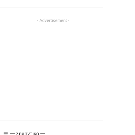
- Advertisement -
— Σημαντικό —