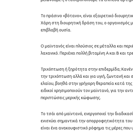
Το πράσινο «βότανο», είναι εξαιρετικό διουρητι
Χάρη στη διουρητική δράση του, ο οργανισμός μ
επιβλαβή ουσία.
Ο μαϊντανός είναι πλούσιος σε μέταλλα και περ
λαχανικό. Περιέχει πολλή βιταμίνη Α και Β και τ
Τριχόπτωση ή ξηρότητα στην επιδερμίδα; Κανένα 
την τριχόπτωση αλλά και για υγιή, ζωντανή και
ελαίου, βοηθά στην γρήγορη θεραπεία κατά της
ειδικοί χρησιμοποιούν τον μαϊντανό, για την αν
περιπτώσεις μερικής κώφωσης.
Το τσάι από μαϊντανό, ενεργοποιεί την διαδικα
ενισχύει σημαντικά την απορροφητικότητα του
είναι ένα ανακουφιστικό ρόφημα τις μέρες που 