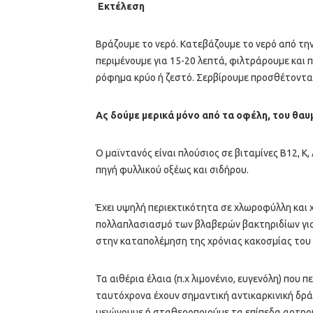
Εκτέλεση
Βράζουμε το νερό. Κατεβάζουμε το νερό από τη
περιμένουμε για 15-20 λεπτά, φιλτράρουμε και 
ρόφημα κρύο ή ζεστό. Σερβίρουμε προσθέτοντας
Ας δούμε μερικά μόνο από τα οφέλη, του θα
Ο μαϊντανός είναι πλούσιος σε βιταμίνες Β12, Κ, 
πηγή φυλλικού οξέως και σιδήρου.
Έχει υψηλή περιεκτικότητα σε χλωροφύλλη και 
πολλαπλασιασμό των βλαβερών βακτηριδίων για
στην καταπολέμηση της χρόνιας κακοσμίας του
Τα αιθέρια έλαια (π.χ λιμονένιο, ευγενόλη) που 
ταυτόχρονα έχουν σημαντική αντικαρκινική δρά
μειώνουμε ή σταθεροποιούμε τα επίπεδα αρτηρ