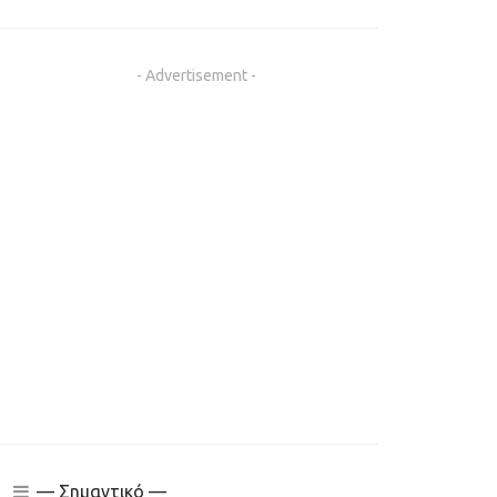
- Advertisement -
— Σημαντικό —