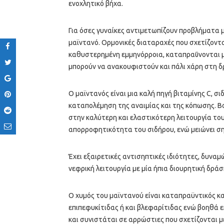
ενοχλητικό βήχα.
Για όσες γυναίκες αντιμετωπίζουν προβλήματα με
μαϊντανό. Ορμονικές διαταραχές που σχετίζοντ
καθυστερημένη εμμηνόρροια, καταπραΰνονται με
μπορούν να ανακουφιστούν και πάλι χάρη στη δ
Ο μαϊντανός είναι μια καλή πηγή βιταμίνης C, 
καταπολέμηση της αναιμίας και της κόπωσης. 
στην καλύτερη και ελαστικότερη λειτουργία τους.
απορροφητικότητα του σιδήρου, ενώ μειώνει ση
Έχει εξαιρετικές αντισηπτικές ιδιότητες, δυναμ
νεφρική λειτουργία με μία ήπια διουρητική δράσ
Ο χυμός του μαϊντανού είναι καταπραϋντικός κ
επιπεφυκίτιδας ή και βλεφαρίτιδας ενώ βοηθά ε
και συνιστάται σε αρρώστιες που σχετίζονται μ