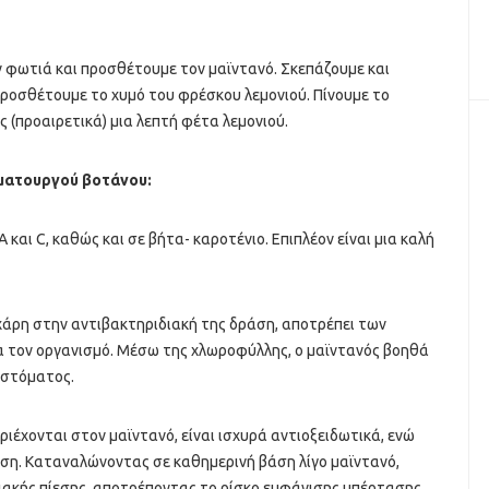
ν φωτιά και προσθέτουμε τον μαϊντανό. Σκεπάζουμε και
προσθέτουμε το χυμό του φρέσκου λεμονιού. Πίνουμε το
 (προαιρετικά) μια λεπτή φέτα λεμονιού.
υματουργού βοτάνου:
Α και C, καθώς και σε βήτα- καροτένιο. Επιπλέον είναι μια καλή
χάρη στην αντιβακτηριδιακή της δράση, αποτρέπει των
 τον οργανισμό. Μέσω της χλωροφύλλης, ο μαϊντανός βοηθά
 στόματος.
περιέχονται στον μαϊντανό, είναι ισχυρά αντιοξειδωτικά, ενώ
ση. Καταναλώνοντας σε καθημερινή βάση λίγο μαϊντανό,
ιακής πίεσης, αποτρέποντας το ρίσκο εμφάνισης υπέρτασης.