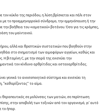
 τον κύκλο της περιόδου, η λύση βρίσκεται και πάλι στον
αι με το προεμμηνορροϊκό σύνδρομο, την εμμηνόπαυση ή την
 την βοήθεια του «ιαματικού» βοτάνου. Όσο για τις κράμπες,
ράση του μαϊντανού.
σιδήρου, αλλά και θρεπτικών συστατικών που βοηθούν στην
Βοηθάει στο σχηματισμό των αιμοφόρων αγγείων, καθώς και
 Η βιταμίνη C, με την σειρά της ενισχύει την
μαντικά τον κίνδυνο αρθρίτιδας και οστεοαρθρίτιδας.
ώνει γενικά το ανοσοποιητικό σύστημα και ενισχύει τη
η, “καθαρίζοντας” το αίμα.
αι θεραπευτικός σε μολύνσεις των ματιών, σε περίπτωση
πίσης, στην αποβολή των τοξινών από τον οργανισμό, γι’ αυτό
ε το ήπαρ.