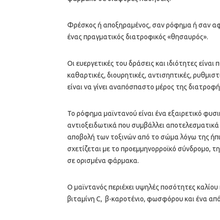
Φρέσκος ή αποξηραμένος, σαν ρόφημα ή σαν αφ
ένας πραγματικός διατροφικός «θησαυρός».
Οι ευεργετικές του δράσεις και ιδιότητες είναι 
καθαρτικές, διουρητικές, αντισηπτικές, ρυθμιστι
είναι να γίνει αναπόσπαστο μέρος της διατροφή
Το ρόφημα μαϊντανού είναι ένα εξαιρετικό φυσ
αντιοξειδωτικά που συμβάλλει αποτελεσματικά
αποβολή των τοξινών από το σώμα λόγω της ήπ
σχετίζεται με το προεμμηνορροϊκό σύνδρομο, τη
σε ορισμένα φάρμακα.
Ο μαϊντανός περιέχει υψηλές ποσότητες καλίου κ
βιταμίνη C, β-καροτένιο, φωσφόρου και ένα απ