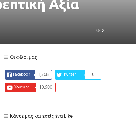
ρεπτική Αξία
0
Οι φίλοι μας
Facebook
1,368
Twitter
0
Youtube
10,500
Κάντε μας και εσείς ένα Like