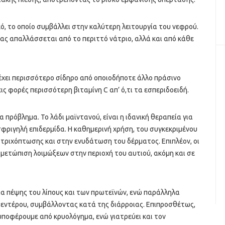
κό, το οποίο συμβάλλει στην καλύτερη λειτουργία του νεφρού.
ας απαλλάσσεται από το περιττό νάτριο, αλλά και από κάθε
ιέχει περισσότερο σίδηρο από οποιοδήποτε άλλο πράσινο
ρεις φορές περισσότερη βιταμίνη C απ’ ό,τι τα εσπεριδοειδή.
πρόβλημα. Το λάδι μαϊντανού, είναι η ιδανική θεραπεία για
 σφριγηλή επιδερμίδα. Η καθημερινή χρήση, του συγκεκριμένου
 τριχόπτωσης και στην ενυδάτωση του δέρματος. Επιπλέον, οι
τιμετώπιση λοιμώξεων στην περιοχή του αυτιού, ακόμη και σε
σία πέψης του λίπους και των πρωτεϊνών, ενώ παράλληλα
 εντέρου, συμβάλλοντας κατά της διάρροιας. Επιπροσθέτως,
υποφέρουμε από κρυολόγημα, ενώ γιατρεύει και τον