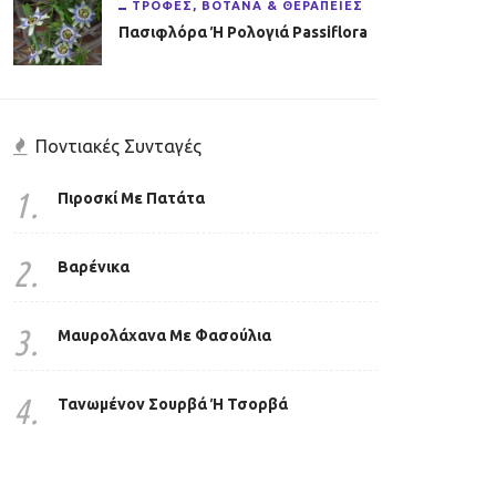
ΤΡΟΦΈΣ, ΒΌΤΑΝΑ & ΘΕΡΑΠΕΊΕΣ
Πασιφλόρα Ή Ρολογιά Passiflora
Ποντιακές Συνταγές
1.
Πιροσκί Με Πατάτα
2.
Βαρένικα
3.
Μαυρολάχανα Με Φασούλια
4.
Τανωμένον Σουρβά Ή Τσορβά