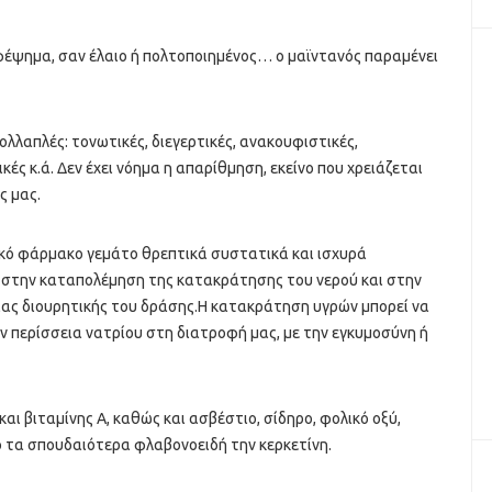
έψημα, σαν έλαιο ή πολτοποιημένος… ο μαϊντανός παραμένει
πολλαπλές: τονωτικές, διεγερτικές, ανακουφιστικές,
κές κ.ά. Δεν έχει νόημα η απαρίθμηση, εκείνο που χρειάζεται
ς μας.
ικό φάρμακο γεμάτο θρεπτικά συστατικά και ισχυρά
 στην καταπολέμηση της κατακράτησης του νερού και στην
ιας διουρητικής του δράσης.Η κατακράτηση υγρών μπορεί να
ν περίσσεια νατρίου στη διατροφή μας, με την εγκυμοσύνη ή
αι βιταμίνης Α, καθώς και ασβέστιο, σίδηρο, φολικό οξύ,
ό τα σπουδαιότερα φλαβονοειδή την κερκετίνη.