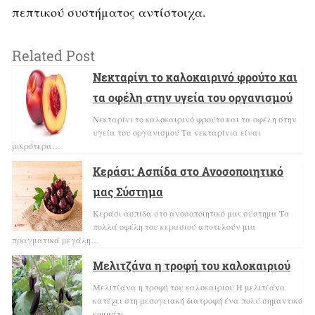
πεπτικού συστήματος αντίστοιχα.
Related Post
Νεκταρίνι το καλοκαιρινό φρούτο και
τα οφέλη στην υγεία του οργανισμού
Νεκταρίνι το καλοκαιρινό φρούτο και τα οφέλη στην
υγεία του οργανισμού Τα νεκταρίνια είναι
μικρότερα…
Κεράσι: Ασπίδα στο Ανοσοποιητικό
μας Σύστημα
Κεράσι ασπίδα στο ανοσοποιητικό μας σύστημα Τα
πολλά οφέλη του κερασιού αποτελούν μια
πραγματικά μεγάλη…
Μελιτζάνα η τροφή του καλοκαιριού
Μελιτζάνα η τροφή του καλοκαιριού H μελιτζάνα
κατέχει στη μεσογειακή διατροφή ένα πολύ σημαντικό
κομμάτι.…