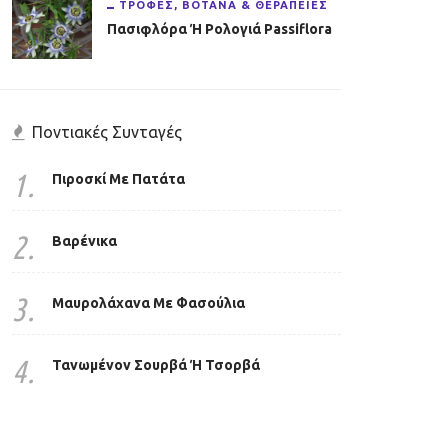
ΤΡΟΦΈΣ, ΒΌΤΑΝΑ & ΘΕΡΑΠΕΊΕΣ
Πασιφλόρα Ή Ρολογιά Passiflora
Ποντιακές Συνταγές
1.
Πιροσκί Με Πατάτα
2.
Βαρένικα
3.
Μαυρολάχανα Με Φασούλια
Μπάμιες Το Νόστιμο &
ς Το Μήλο Της Ανατολής
Θεραπευτικό Λαχανικό
4.
Τανωμένον Σουρβά Ή Τσορβά