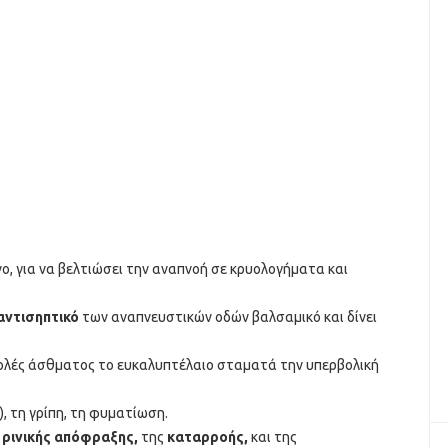
νο, για να βελτιώσει την αναπνοή σε κρυολογήματα και
 αντισηπτικό
των αναπνευστικών οδών βαλσαµικό και δίνει
οσβολές άσθµατος το ευκαλυπτέλαιο σταµατά την υπερβολική
, τη γρίπη, τη φυµατίωση.
 ρινικής απόφραξης,
της
καταρροής,
και της