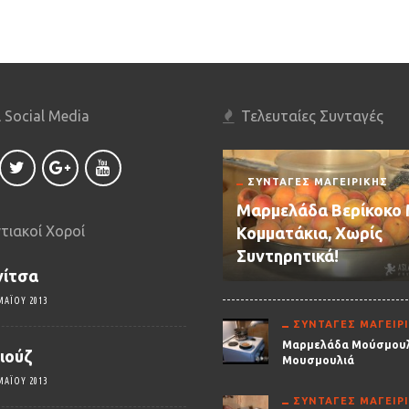
 Social Media
Τελευταίες Συνταγές
ΣΥΝΤΑΓΈΣ ΜΑΓΕΙΡΙΚΉΣ
Μαρμελάδα Βερίκοκο
τιακοί Χοροί
Κομματάκια, Χωρίς
Συντηρητικά!
νίτσα
ΜΑΪ́ΟΥ 2013
ΣΥΝΤΑΓΈΣ ΜΑΓΕΙΡ
Μαρμελάδα Μούσμουλ
ιούζ
Μουσμουλιά
ΜΑΪ́ΟΥ 2013
ΣΥΝΤΑΓΈΣ ΜΑΓΕΙΡ