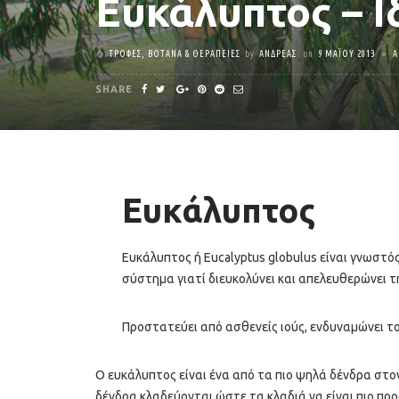
Ευκάλυπτος – Ι
ΤΡΟΦΈΣ, ΒΌΤΑΝΑ & ΘΕΡΑΠΕΊΕΣ
by
ΑΝΔΡΈΑΣ
on
9 ΜΑΪ́ΟΥ 2013
A
SHARE
Ευκάλυπτος
Ευκάλυπτος ή Eucalyptus globulus είναι γνωστός
σύστημα γιατί διευκολύνει και απελευθερώνει τ
Προστατεύει από ασθενείς ιούς, ενδυναμώνει τ
Ο ευκάλυπτος είναι ένα από τα πιο ψηλά δένδρα στον
δένδρα κλαδεύονται ώστε τα κλαδιά να είναι πιο προ