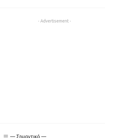
- Advertisement -
— Σημαντικό —