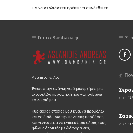
Για να σχολιάσετε πρέπει να
συνδεθείτε
.
Για το Bambakia.gr
Στα
Πον
Αγαπητοί φίλοι,
Ένιωσα την ανάγκη να δημιουργήσω μια
Σερα
ιστοσελίδα προσωπική που να προβάλει
on
13 
το Χωριό μου.
Κυρίαρχος στόχος μου είναι να προβάλω
Σαρικ
και να διαδώσω την ποντιακή παράδοση
και γενικότερα να ενημερώσω όλους τους
on
13 
φίλους όπου Γής με διάφορα νέα,