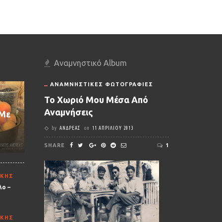
Αναμνηστικό Album
ΑΝΑΜΝΗΣΤΙΚΈΣ ΦΩΤΟΓΡΑΦΊΕΣ
Το Χωριό Μου Μέσα Από
Αναμνήσεις
 Με
by
ΑΝΔΡΈΑΣ
on
11 ΑΠΡΙΛΊΟΥ 2013
SHARE
1
ΙΚΉΣ
ο –
ΙΚΉΣ