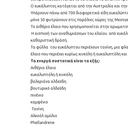
Ο ευκάλυπτος κατάγεται από την Αυστραλία και την
Υπάρχουν πάνω από 700 διαφορετικά είδη ευκαλύπτου
µόνο 50 φυτρώνουν στις παράλιες χώρες της Μεσογε
Το αιθέριο έλαιο που χρησιµοποιείται στην αρωµατ
Η εισπνοή των αναθυµιάσεων του ελαίου από ευκάλυπ
καθαριστική δράση.
Τα φύλλα του ευκάλυπτου περιέχουν τανίνη, µια φλα
έλαιο που περιέχει κυρίως κινεόλη ή ευκαλυπτόλη και
Τα ενεργά συστατικά είναι τα εξής:
Αιθέρια έλαια
ευκαλυπτόλη ή κινεόλη
βαλεριάνα αλδεΰδη
βουτυρικό αλδεΰδη
πινένιο
καμφένιο
Τανίνη
Αλκοόλ αμύλιο
Phellandrene