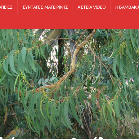
ΑΠΕΊΕΣ
ΣΥΝΤΑΓΈΣ ΜΑΓΕΙΡΙΚΉΣ
ΑΣΤΕΊΑ VIDEO
Η ΒΑΜΒΑΚΙ