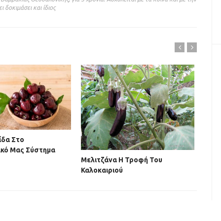
ι δοκιμάσει και ίδιος
ίδα Στο
ικό Μας Σύστημα
Μελιτζάνα Η Τροφή Του
Λωτό
Καλοκαιριού