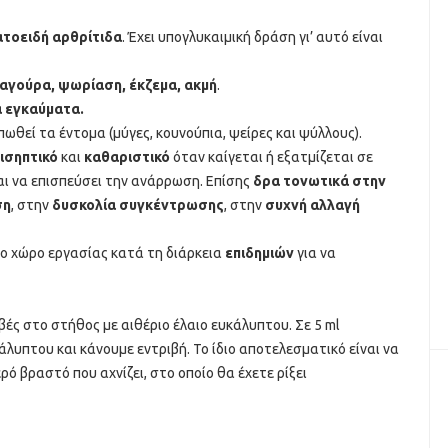
τοειδή αρθρίτιδα
. Έχει υπογλυκαιµική δράση γι’ αυτό είναι
αγούρα, ψωρίαση, έκζεµα, ακµή
.
 εγκαύµατα.
πωθεί τα έντοµα (µύγες, κουνούπια, ψείρες και ψύλλους).
ισηπτικό
και
καθαριστικό
όταν καίγεται ή εξατµίζεται σε
αι να επισπεύσει την ανάρρωση. Επίσης
δρα τονωτικά στην
ση
, στην
δυσκολία συγκέντρωσης
, στην
συχνή αλλαγή
το χώρο εργασίας κατά τη διάρκεια
επιδηµιών
για να
ές στο στήθος με αιθέριο έλαιο ευκάλυπτου. Σε 5 ml
λυπτου και κάνουμε εντριβή. Το ίδιο αποτελεσματικό είναι να
ό βραστό που αχνίζει, στο οποίο θα έχετε ρίξει