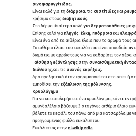
ρινοφαρυγγίτιδας.
Είναι καλό για τη
διάρροια
, τις
κυστίτιδες
και
ρευµα
χρήσιμο στους
διαβητικούς
.
Στο δέρμα ιδιαίτερα καλό
για δερµατοπάθειες µε φ
Επίσης καλό για
πληγές
,
έλκη,
πυόρροια
και
ελαφρά
Είναι ένα από τα αιθέρια έλαια που το άρωµά τους α
Το αιθέριο έλαιο του ευκαλύπτου είναι σπουδαίο
αντ
δωµάτια µε αρρώστους για να καθαρίσει τον αέρα κ
αίσθηση εξάντλησης
,στην
συναισθηματική έντα
διάθεση
ς,και τις
συχνές εκρήξεις.
∆ρα προληπτικά όταν χρησιµοποιείται στο σπίτι ή σ
εµποδίσει την
εξάπλωση της µόλυνσης.
Κρυολόγημα
Για να καταπολεμήσετε ένα κρυολόγημα, κάντε εντριβ
αμυγδαλέλαιο βάζουμε 3 σταγόνες αιθέριο έλαιο ευκά
βάλετε το κεφάλι του πάνω από μία κατσαρόλα με νερ
προηγουμένως φύλλα ευκαλύπτου.
Ευκάλυπτος στην
el.wikipedia