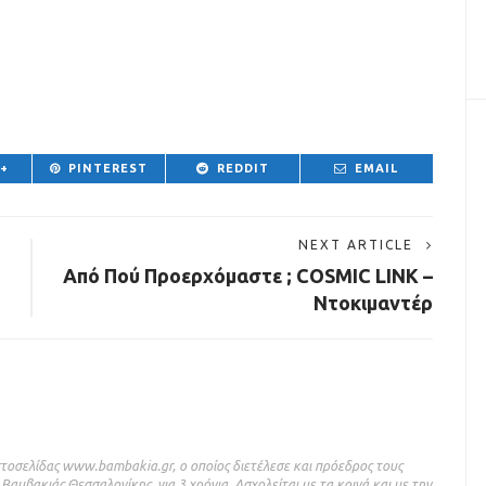
 +
PINTEREST
REDDIT
EMAIL
NEXT ARTICLE
Από Πού Προερχόμαστε ; COSMIC LINK –
Ντοκιμαντέρ
ιστοσελίδας www.bambakia.gr, ο οποίος διετέλεσε και πρόεδρος τους
αμβακιάς Θεσσαλονίκης, για 3 χρόνια. Ασχολείται με τα κοινά και με την