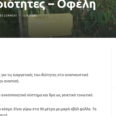
διότητες – Οφέλη
DD COMMENT
13.7K VIEWS
 για τις ευεργετικές του ιδιότητες στο αναπνευστικό
ην αναπνοή.
ο ανοσοποιητικό σύστημα και δρα ως γενετικό τονωτικό.
 κόσµο. Είναι γύρω στα 90 µέτρα µε µικρά οβάλ φύλλα. Τα
σιτά.