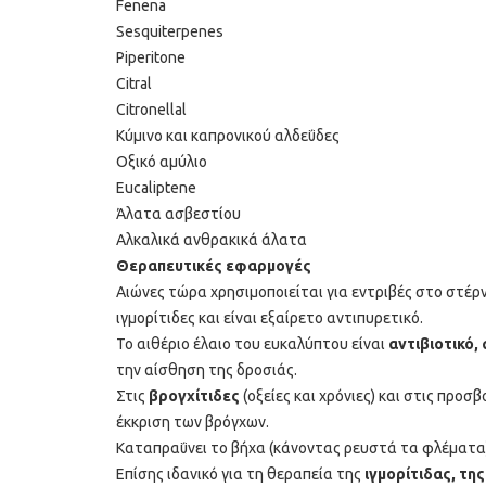
Fenena
Sesquiterpenes
Piperitone
Citral
Citronellal
Κύμινο και καπρονικού αλδεΰδες
Οξικό αμύλιο
Eucaliptene
Άλατα ασβεστίου
Αλκαλικά ανθρακικά άλατα
Θεραπευτικές εφαρμογές
Αιώνες τώρα χρησιμοποιείται για εντριβές στο στέρ
ιγμορίτιδες και είναι εξαίρετο αντιπυρετικό.
Το αιθέριο έλαιο του ευκαλύπτου είναι
αντιβιοτικό,
την αίσθηση της δροσιάς.
Στις
βρογχίτιδες
(οξείες και χρόνιες) και στις πρ
έκκριση των βρόγχων.
Καταπραΰνει το βήχα (κάνοντας ρευστά τα φλέµατα)
Επίσης ιδανικό για τη θεραπεία της
ιγμορίτιδας,
της