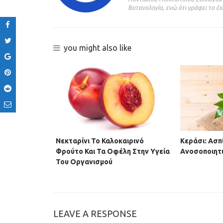
Βοτανολογία, ενώ ότι γράφει το έχε
you might also like
Νεκταρίνι Το Καλοκαιρινό
Κεράσι: Ασπ
Φρούτο Και Τα Οφέλη Στην Υγεία
Ανοσοποιητ
διότητες
Του Οργανισμού
LEAVE A RESPONSE