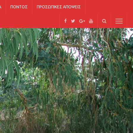
Ά
ΠΌΝΤΟΣ
ΠΡΟΣΩΠΙΚΈΣ ΑΠΌΨΕΙΣ