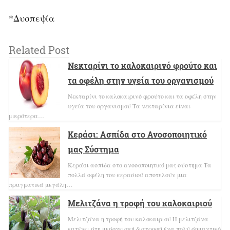
*Δυσπεψία
Related Post
Νεκταρίνι το καλοκαιρινό φρούτο και
τα οφέλη στην υγεία του οργανισμού
Νεκταρίνι το καλοκαιρινό φρούτο και τα οφέλη στην
υγεία του οργανισμού Τα νεκταρίνια είναι
μικρότερα…
Κεράσι: Ασπίδα στο Ανοσοποιητικό
μας Σύστημα
Κεράσι ασπίδα στο ανοσοποιητικό μας σύστημα Τα
πολλά οφέλη του κερασιού αποτελούν μια
πραγματικά μεγάλη…
Μελιτζάνα η τροφή του καλοκαιριού
Μελιτζάνα η τροφή του καλοκαιριού H μελιτζάνα
κατέχει στη μεσογειακή διατροφή ένα πολύ σημαντικό