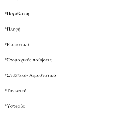
*Παράλυση
*Πληγή
*Ρευματικά
*Στομαχικές παθήσεις
*Στυπτικό- Αιμοστατικό
*Τονωτικό
*Υστερία