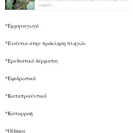
κομμάτι.…
*Εμμηναγωγό
*Ενάντια στην πρόκληση πληγών
*Ερεθιστικό δέρματος
*Εφιδρωτικό
*Καταπραϋντικό
*Καταρροή
*Οίδημα