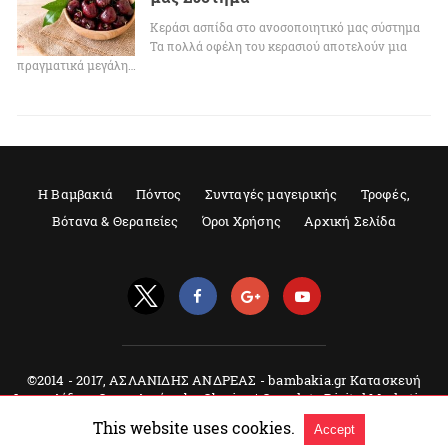
Κεράσι ασπίδα στο ανοσοποιητικό μας σύστημα
Τα πολλά οφέλη του κερασιού αποτελούν μια
πραγματικά μεγάλη…
Η Βαμβακιά
Πόντος
Συνταγές μαγειρικής
Τροφές,
Βότανα & Θεραπείες
Όροι Χρήσης
Αρχική Σελίδα
©2014 - 2017, ΑΣΛΑΝΙΔΗΣ ΑΝΔΡΕΑΣ - bambakia.gr Κατασκευή
Ιστοσελίδων, Θεσσαλονίκη by Qbrains | Complete Digital Marketing
Agency |
Δείτε την original έκδοση
This website uses cookies.
Accept