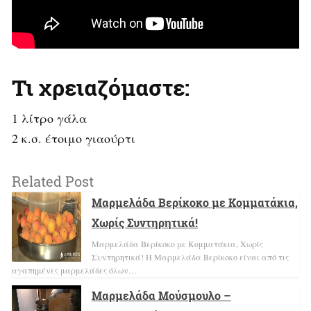
Τι χρειαζόμαστε:
1 λίτρο γάλα
2 κ.σ. έτοιμο γιαούρτι
Related Post
Μαρμελάδα Βερίκοκο με Κομματάκια,
Χωρίς Συντηρητικά!
Μαρμελάδα Βερίκοκο με Κομματάκια, Χωρίς
Συντηρητικά! Η Μαρμελάδα Βερίκοκο είναι από τις
αγαπημένες μαρμελάδες όλων…
Μαρμελάδα Μούσμουλο –