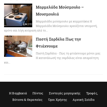
Μαρμελάδα Μούσμουλο –
Μουσμουλιά
Μαρμελάδα μούσμουλο με κομματάκια Η
Μαρμελάδα Μούσμουλο χρειάζεται υπομονή,
χρόνο και λίγη κούραση αλά το…
Παστή Σαρδέλα Πως την
Φτιάχνουμε
Παστή Σαρδέλα - Πώς τη φτιάχνουμε μόνοι μας
Η κατανάλωσή της σαρδέλας είναι απαραίτητη
και…
Η Βαμβακιά
Πόντος
Συνταγές μαγειρικής
Τροφές,
Βότανα & Θεραπείες
Όροι Χρήσης
Αρχική Σελίδα