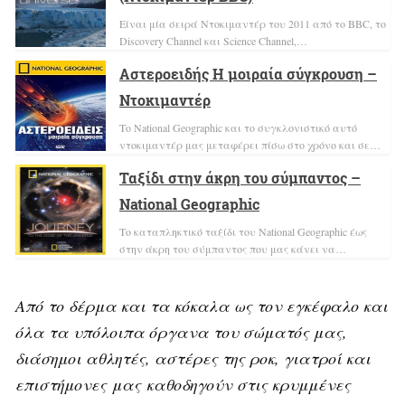
Είναι μία σειρά Ντοκιμαντέρ του 2011 από το BBC, το
Discovery Channel και Science Channel,…
Αστεροειδής Η μοιραία σύγκρουση –
Ντοκιμαντέρ
Το National Geographic και το συγκλονιστικό αυτό
ντοκιμαντέρ μας μεταφέρει πίσω στο χρόνο και σε…
Ταξίδι στην άκρη του σύμπαντος –
National Geographic
Το καταπληκτικό ταξίδι του National Geographic έως
στην άκρη του σύμπαντος που μας κάνει να…
Από το δέρμα και τα κόκαλα ως τον εγκέφαλο και
όλα τα υπόλοιπα όργανα του σώματός μας,
διάσημοι αθλητές, αστέρες της ροκ, γιατροί και
επιστήμονες μας καθοδηγούν στις κρυμμένες