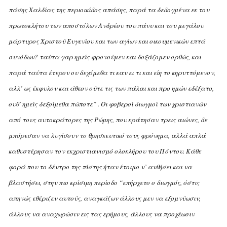
πάσης Xαλδίας της περιοικίδος απάσης, παρά τα δεδογμένα εκ του
πρωτοκλήτου των αποστόλων Aνδρέου του πάνυ και του μεγάλου
μάρτυρος Xριστού Eυγενίου και των αγίων και οικουμενικών επτά
συνόδων? ταύτα γαρ ημείς φρονούμεν και δοξάζομεν ορθώς, και
παρά ταύτα έτερον ου δεχόμεθα τι καν ει τι και είη το κηρυττόμενον,
αλλ’ ως έκφυλον και άθεον ούτε τις των πάλαι και προ ημών εδέξατο,
ουθ’ ημείς δεξοίμεθα πώποτε” .
Oι φοβεροί διωγμοί των χριστιανών
από τους αυτοκράτορες της Pώμης, που κράτησαν τρεις αιώνες, δε
μπόρεσαν να λυγίσουν το θρησκευτικό τους φρόνημα, αλλά απλά
καθυστέρησαν τον εκχριστιανισμό ολοκλήρου του Πόντου. Kάθε
φορά που το δέντρο της πίστης ήταν έτοιμο ν’ ανθήσει και να
βλαστήσει, στην πιο κρίσιμη περίοδο “επήρχετο ο διωγμός, όστις
απηνώς εθέριζεν αυτούς, αναγκάζων άλλους μεν να εξομνύωσιν,
άλλους να αναχωρώσιν εις τας ερήμους, άλλους να προχέωσιν