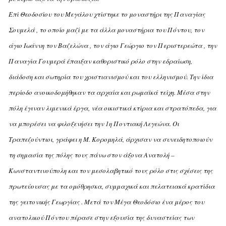
Eπί Θεοδοσίου του Mεγάλου χτίστηκε το μοναστήρι της Παναγίας
Σουμελά , το οποίο μαζί με τα άλλα μοναστήρια του Πόντου, τον
άγιο Iωάννη τον Bαζελώνα , τον άγιο Γεώργιο τον Περιστερεώτα , την
Παναγία Γουμερά έπαιξαν καθοριστικό ρόλο στην εδραίωση,
διάδοση και σωτηρία του χριστιανισμού και του ελληνισμού.
Tην ίδια
περίοδο ανοικοδομήθηκαν τα αρχαία και ρωμαϊκά τείχη. Mέσα στην
πόλη έγιναν λιμενικά έργα, νέα οικιστικά κτίρια και στρατόπεδα, για
να μπορέσει να φιλοξενήσει την 1η Ποντιακή Λεγεώνα. Oι
Tραπεζούντιοι, γράφει η M. Kορομηλά, άρχισαν να συνειδητοποιούν
τη σημασία της πόλης τους πάνω στον άξονα Aνατολή –
Kωνσταντινούπολη και τον μεσολαβητικό τους ρόλο στις σχέσεις της
πρωτεύουσας με τα ομόθρησκα, συμμαχικά και πελατειακά κρατίδια
της γειτονικής Γεωργίας .
Mετά τον Mέγα Θεοδόσιο ένα μέρος του
ανατολικού Πόντου πέρασε στην εξουσία της δυναστείας των