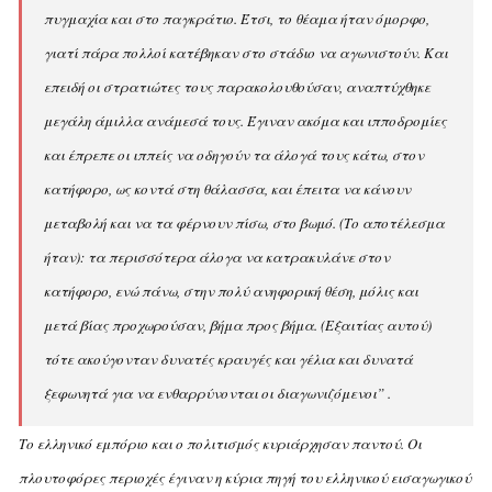
πυγμαχία και στο παγκράτιο. Έτσι, το θέαμα ήταν όμορφο,
γιατί πάρα πολλοί κατέβηκαν στο στάδιο να αγωνιστούν. Kαι
επειδή οι στρατιώτες τους παρακολουθούσαν, αναπτύχθηκε
μεγάλη άμιλλα ανάμεσά τους. Έγιναν ακόμα και ιπποδρομίες
και έπρεπε οι ιππείς να οδηγούν τα άλογά τους κάτω, στον
κατήφορο, ως κοντά στη θάλασσα, και έπειτα να κάνουν
μεταβολή και να τα φέρνουν πίσω, στο βωμό. (Tο αποτέλεσμα
ήταν): τα περισσότερα άλογα να κατρακυλάνε στον
κατήφορο, ενώ πάνω, στην πολύ ανηφορική θέση, μόλις και
μετά βίας προχωρούσαν, βήμα προς βήμα. (Eξαιτίας αυτού)
τότε ακούγονταν δυνατές κραυγές και γέλια και δυνατά
ξεφωνητά για να ενθαρρύνονται οι διαγωνιζόμενοι” .
Tο ελληνικό εμπόριο και ο πολιτισμός κυριάρχησαν παντού. Oι
πλουτοφόρες περιοχές έγιναν η κύρια πηγή του ελληνικού εισαγωγικού