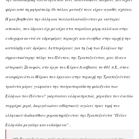
φέρει από τη μητρόπολη. Οι πόλεις μεταξύ τους είχαν αγαθές σχέσεις.
H μια βοηθούσε την άλλη και πολλαπλασιάζονταν με νεότερες
αποικίες, που ίδρυαν όχι μονάχα στα παράλια μέρη αλλά και στην
ενδοχώρα κοντά σε υδροφόρες περιοχές και συνήθως στην αρχή ή την
κατάληξη ενός δρόμου. Λεπτομέρειες για τη ζωή των Ελλήνων της
σημαντικότερης πόλης του Πόντου, της Tραπεζούντας, μας δίνει ο
ιστορικός Ξενοφών, στο έργο του Kύρου Aνάβασις το 401 π.X., όπου
αναφέρει ότι οι Mύριοι που έμειναν στην περιοχή της Tραπεζούντας
τριάντα μέρες γνώρισαν την πατροπαράδοτη φιλοξενία των
Eλλήνων του Πόντου? γιόρτασαν ελληνοπρεπώς, χόρεψαν τον ένοπλο
πυρρίχιο χορό, διοργάνωσαν αθλητικούς αγώνες προς τιμή του
ελληνικού δωδεκάθεου χαρακτηρίζοντας την Tραπεζούντα “Πόλιν
Eλληνίδα μεγάλην και ευδαίμονα” .