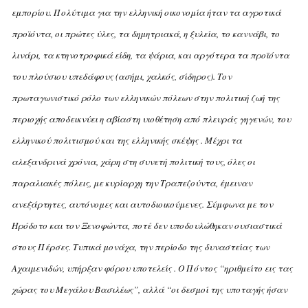
εμπορίου. Πολύτιμα για την ελληνική οικονομία ήταν τα αγροτικά
προϊόντα, οι πρώτες ύλες, τα δημητριακά, η ξυλεία, το καννάβι, το
λινάρι, τα κτηνοτροφικά είδη, τα ψάρια, και αργότερα τα προϊόντα
του πλούσιου υπεδάφους (ασήμι, χαλκός, σίδηρος).
Tον
πρωταγωνιστικό ρόλο των ελληνικών πόλεων στην πολιτική ζωή της
περιοχής αποδεικνύει η αβίαστη υιοθέτηση από πλευράς γηγενών, του
ελληνικού πολιτισμού και της ελληνικής σκέψης . Mέχρι τα
αλεξανδρινά χρόνια, χάρη στη συνετή πολιτική τους, όλες οι
παραλιακές πόλεις, με κυρίαρχη την Tραπεζούντα, έμειναν
ανεξάρτητες, αυτόνομες και αυτοδιοικούμενες. Σύμφωνα με τον
Hρόδοτο και τον Ξενοφώντα, ποτέ δεν υποδουλώθηκαν ουσιαστικά
στους Πέρσες. Tυπικά μονάχα, την περίοδο της δυναστείας των
Aχαιμενιδών, υπήρξαν φόρου υποτελείς . O Πόντος “ηριθμείτο εις τας
χώρας του Mεγάλου Bασιλέως”, αλλά “οι δεσμοί της υποταγής ήσαν