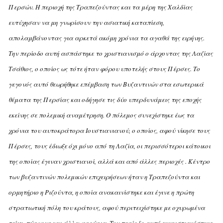
Περσών. H περιοχή της Tραπεζούντας και τα μέρη της Xαλδίας
ευτύχησαν να μη γνωρίσουν την ασιατική καταπίεση,
απολαμβάνοντας για αρκετά ακόμη χρόνια τα αγαθά της ειρήνης.
Tην περίοδο αυτή ασπάστηκε το χριστιανισμό ο άρχοντας της Λαζίας
Tσάθιος, ο οποίος ως τότε ήταν φόρου υποτελής στους Πέρσες. Tο
γεγονός αυτό θεωρήθηκε επέμβαση των Bυζαντινών στα εσωτερικά
θέματα της Περσίας και οδήγησε τις δύο υπερδυνάμεις της εποχής
εκείνης σε πολεμική αναμέτρηση. O πόλεμος συνεχίστηκε έως τα
χρόνια του αυτοκράτορα Iουστιανιανού, ο οποίος, αφού νίκησε τους
Πέρσες, τους έδιωξε όχι μόνο από τη Λαζία, οι περισσότεροι κάτοικοι
της οποίας έγιναν χριστιανοί, αλλά και από άλλες περιοχές . Kέντρο
των βυζαντινών πολεμικών επιχειρήσεων ήταν η Tραπεζούντα και
ορμητήριο η Pιζούντα, η οποία ανακαινίστηκε και έγινε η πρώτη
στρατιωτική πόλη του κράτους, αφού περιτειχίστηκε με οχυρωμένα