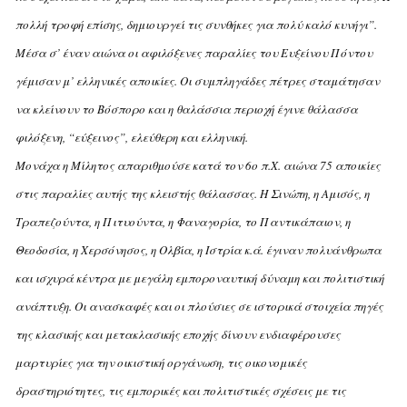
πολλή τροφή επίσης, δημιουργεί τις συνθήκες για πολύ καλό κυνήγι”.
Μέσα σ’ έναν αιώνα οι αφιλόξενες παραλίες του Ευξείνου Πόντου
γέμισαν μ’ ελληνικές αποικίες. Οι συμπληγάδες πέτρες σταμάτησαν
να κλείνουν το Βόσπορο και η θαλάσσια περιοχή έγινε θάλασσα
φιλόξενη, “εύξεινος”, ελεύθερη και ελληνική.
Mονάχα η Mίλητος απαριθμούσε κατά τον 6ο π.X. αιώνα 75 αποικίες
στις παραλίες αυτής της κλειστής θάλασσας. H Σινώπη, η Αμισός, η
Τραπεζούντα, η Πιτυούντα, η Φαναγορία, το Παντικάπαιον, η
Θεοδοσία, η Xερσόνησος, η Oλβία, η Iστρία κ.ά. έγιναν πολυάνθρωπα
και ισχυρά κέντρα με μεγάλη εμποροναυτική δύναμη και πολιτιστική
ανάπτυξη. Οι ανασκαφές και οι πλούσιες σε ιστορικά στοιχεία πηγές
της κλασικής και μετακλασικής εποχής δίνουν ενδιαφέρουσες
μαρτυρίες για την οικιστική οργάνωση, τις οικονομικές
δραστηριότητες, τις εμπορικές και πολιτιστικές σχέσεις με τις