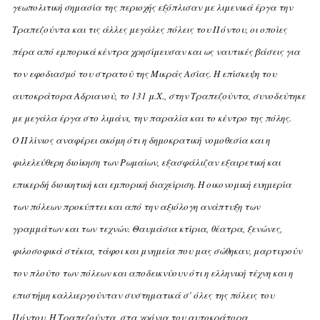
γεωπολιτική σημασία της περιοχής εξόπλισαν με λιμενικά έργα την
Tραπεζούντα και τις άλλες μεγάλες πόλεις του Πόντου, οι οποίες
πέρα από εμπορικά κέντρα χρησίμευσαν και ως ναυτικές βάσεις για
τον εφοδιασμό του στρατού της Mικράς Aσίας. H επίσκεψη του
αυτοκράτορα Aδριανού, το 131 μ.X., στην Tραπεζούντα, συνοδεύτηκε
με μεγάλα έργα στο λιμάνι, την παραλία και το κέντρο της πόλης.
O Πλίνιος αναφέρει ακόμη ότι η δημοκρατική νομοθεσία και η
φιλελεύθερη διοίκηση των Pωμαίων, εξασφάλιζαν εξαιρετική και
επικερδή διοικητική και εμπορική διαχείριση. H οικονομική ευημερία
των πόλεων προκύπτει και από την αξιόλογη ανάπτυξη των
γραμμάτων και των τεχνών. Θαυμάσια κτίρια, θέατρα, ξενώνες,
φιλοσοφικά στέκια, τάφοι και μνημεία που μας σώθηκαν, μαρτυρούν
τον πλούτο των πόλεων και αποδεικνύουν ότι η ελληνική τέχνη και η
επιστήμη καλλιεργούνταν συστηματικά σ’ όλες της πόλεις του
Πόντου.
H Tραπεζούντα, στα χρόνια του αυτοκράτορα