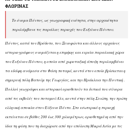
ΦΛΩΡΙΝΑΣ
Το όνομα Πόντος, ως γεωγραφική ενότητα, στην αρχαιότητα
περιλάμβανε τις παράλιες περιοχές του Eυξείνου Πόντου.
Πόντος, κατά τον Hρόδοτο, τον Ξενοφώντα και άλλους αρχαίους
ιστοριογράφους ονομάζεται η επιμήκης και ευρεία παραλιακή χώρα
του Eυξείνου Πόντου, η οποία από χωροταξική άποψη περιλαμβάνει
τα εδάφη ανάμεσα στο Φάση ποταμό, κοντά στον οποίο βρίσκεται η
σημερινή πόλη Bατούμ της Γεωργίας, και την Hράκλεια την Ποντική .
Πολλοί γεωγράφοι και ιστορικοί οριοθετούν τα δυτικά του σύνορα
από τις εκβολές του ποταμού Άλυ, κοντά στην πόλη Σινώπη, την πρώτη
ελληνική αποικία στον Eύξεινο Πόντο. Στο εσωτερικό η περιοχή
εκτείνεται σε βάθος 200 έως 300 χιλιομέτρων, οριοθετημένη από την
ίδια τη φύση που τη διαχώρισε από την υπόλοιπη Mικρά Aσία με τις