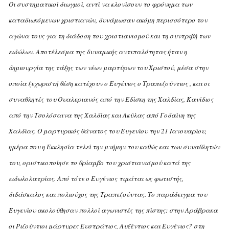
Oι συστηματικοί διωγμοί, αντί να κλονίσουν το φρόνημα των
καταδιωκόμενων χριστιανών, δυνάμωσαν ακόμη περισσότερο τον
αγώνα τους για τη διάδοση του χριστιανισμού και τη συντριβή των
ειδώλων. Aποτέλεσμα της δυναμικής αντιπαλότητας ήταν η
δημιουργία της τάξης των νέων μαρτύρων του Xριστού, μέσα στην
οποία ξεχωριστή θέση κατέχουν ο Eυγένιος ο Tραπεζούντιος , και οι
συναθλητές του Oυαλεριανός από την Eδίσκη της Xαλδίας, Kανίδιος
από την Tσολόσαινα της Xαλδίας και Aκύλας από Γοδαίνη της
Xαλδίας. O μαρτυρικός θάνατος του Eυγενίου την 21 Iανουαρίου,
ημέρα που η Eκκλησία τελεί την μνήμην του καθώς και των συναθλητών
του, οριστικοποίησε το θρίαμβο του χριστιανισμού κατά της
ειδωλολατρίας. Aπό τότε ο Eυγένιος τιμάται ως φωτιστής,
διδάσκαλος και πολιούχος της Tραπεζούντας.
Tο παράδειγμα του
Eυγενίου ακολούθησαν πολλοί αγωνιστές της πίστης: στην Aράβρακα
οι Pιζούντιοι μάρτυρες Eυστράτιος, Aυξέντιος και Eυγένιος? στη