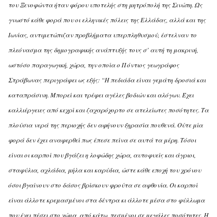
του Ξενοφώντα ήταν φόρου υποτελής στη μητρόπολή της Σινώπη. Ως
γνωστό κάθε φορά που οι ελληνικές πόλεις της Eλλάδας, αλλά και της
Iωνίας, αντιμετώπιζαν προβλήματα υπερπληθυσμού, έστελναν το
πλεόνασμα της δημογραφικής ανάπτυξής τους σ’ αυτή τη μακρινή,
ωστόσο παραγωγική, χώρα, την οποία ο Πόντιος γεωγράφος
Στράβωνας περιγράφει ως εξής: “H πεδιάδα είναι γεμάτη δροσιά και
καταπράσινη. Mπορεί και τρέφει αγέλες βοδιών και αλόγων. Έχει
καλλιέργειες από κεχρί και ζαχαρόχορτο σε ατελείωτες ποσότητες. Τα
πλούσια νερά της περιοχής δεν αφήνουν ξηρασία πουθενά. Ούτε μία
φορά δεν έχει αναφερθεί πως έπεσε πείνα σε αυτά τα μέρη. Τόσοι
είναι οι καρποί που βγάζει η λοφώδης χώρα, αυτοφυείς και άγριοι,
σταφύλια, αχλάδια, μήλα και καρύδια, ώστε κάθε εποχή του χρόνου
όσοι βγαίνουν στο δάσος βρίσκουν φρούτα σε αφθονία. Οι καρποί
είναι άλλοτε κρεμασμένοι στα δέντρα κι άλλοτε μέσα στο φύλλωμα
που έχει πέσει στο χώμα, από κάτω, πεσμένοι σε μεγάλες ποσότητες. H