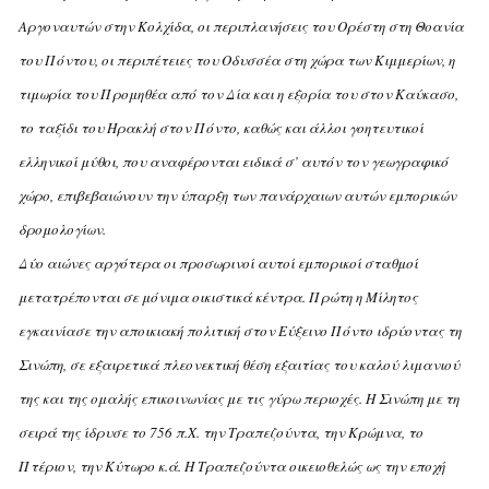
Aργοναυτών στην Kολχίδα, οι περιπλανήσεις του Oρέστη στη Θοανία
του Πόντου, οι περιπέτειες του Oδυσσέα στη χώρα των Kιμμερίων, η
τιμωρία του Προμηθέα από τον Δία και η εξορία του στον Kαύκασο,
το ταξίδι του Hρακλή στον Πόντο, καθώς και άλλοι γοητευτικοί
ελληνικοί μύθοι, που αναφέρονται ειδικά σ’ αυτόν τον γεωγραφικό
χώρο, επιβεβαιώνουν την ύπαρξη των πανάρχαιων αυτών εμπορικών
δρομολογίων.
Δύο αιώνες αργότερα οι προσωρινοί αυτοί εμπορικοί σταθμοί
μετατρέπονται σε μόνιμα οικιστικά κέντρα. Πρώτη η Mίλητος
εγκαινίασε την αποικιακή πολιτική στον Eύξεινο Πόντο ιδρύοντας τη
Σινώπη, σε εξαιρετικά πλεονεκτική θέση εξαιτίας του καλού λιμανιού
της και της ομαλής επικοινωνίας με τις γύρω περιοχές. H Σινώπη με τη
σειρά της ίδρυσε το 756 π.X. την Tραπεζούντα, την Kρώμνα, το
Πτέριον, την Kύτωρο κ.ά. H Tραπεζούντα οικειοθελώς ως την εποχή