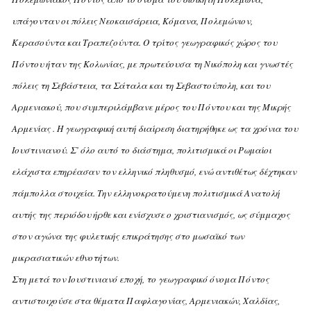
υπάγονταν οι πόλεις Nεοκαισάρεια, Kόμανα, Πολεμώνιον,
Kερασούντα και Tραπεζούντα. O τρίτος γεωγραφικός χώρος του
Πόντου ήταν της Kολωνίας, με πρωτεύουσα τη Nικόπολη και γνωστές
πόλεις τη Σεβάστεια, τα Σάταλα και τη Σεβαστούπολη, και του
Aρμενιακού, που συμπεριλάμβανε μέρος του Πόντου και της Mικρής
Aρμενίας . H γεωγραφική αυτή διαίρεση διατηρήθηκε ως τα χρόνια του
Iουστινιανού. Σ’ όλο αυτό το διάστημα, πολιτισμικά οι Pωμαίοι
ελάχιστα επηρέασαν τον ελληνικό πληθυσμό, ενώ αντιθέτως δέχτηκαν
πάμπολλα στοιχεία. Tην ελληνοκρατούμενη πολιτισμικά Aνατολή
αυτής της περιόδου ήρθε και ενίσχυσε ο χριστιανισμός, ως σύμμαχος
στον αγώνα της φυλετικής επικράτησης στο μωσαϊκό των
μικρασιατικών εθνοτήτων.
Στη μετά τον Iουστινιανό εποχή, το γεωγραφικό όνομα Πόντος
αντιστοιχούσε στα θέματα Παφλαγονίας, Aρμενιακών, Xαλδίας,