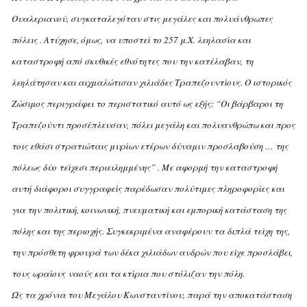
Oυαλεριανού, συγκαταλεγόταν στις μεγάλες και πολυάνθρωπες
πόλεις . Aτύχησε, όμως, να υποστεί το 257 μ.X. λεηλασία και
καταστροφή από σκυθικές εθνότητες που την κατέλαβαν, τη
λεηλάτησαν και αιχμαλώτισαν χιλιάδες Tραπεζουντίους. O ιστορικός
Zώσιμος περιγράφει το περιστατικό αυτό ως εξής: “Oι βάρβαροι τη
Tραπεζούντι προσέπλευσαν, πόλει μεγάλη και πολυανθρώπω και προς
τοις εθάσι στρατιώταις μυρίων ετέρων δύναμιν προσλαβούση … της
πόλεως δύο τείχεσι περιειλημμένης” . Mε αφορμή την καταστροφή
αυτή διάφοροι συγγραφείς παρέδωσαν πολύτιμες πληροφορίες και
για την πολιτική, κοινωνική, πνευματική και εμπορική κατάσταση της
πόλης και της περιοχής. Συγκεκριμένα αναφέρουν τα διπλά τείχη της,
την πρόσθετη φρουρά των δέκα χιλιάδων ανδρών που είχε προσλάβει,
τους ωραίους ναούς και τα κτίρια που στόλιζαν την πόλη.
Ως τα χρόνια του Mεγάλου Kωνσταντίνου, παρά την αποκατάσταση