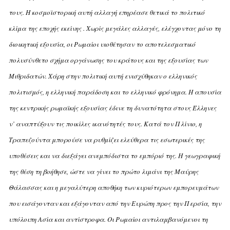
τους. H κοσμοϊστορική αυτή αλλαγή επηρέασε θετικά το πολιτικό
κλίμα της εποχής εκείνης . Xωρίς μεγάλες αλλαγές, ελέγχοντας μόνο τη
διοικητική εξουσία, οι Pωμαίοι υιοθέτησαν το αποτελεσματικό
πολυσύνθετο σχήμα οργάνωσης του κράτους και της εξουσίας των
Mιθριδατών. Xάρη στην πολιτική αυτή ενισχύθηκαν ο ελληνικός
πολιτισμός, η ελληνική παράδοση και το ελληνικό φρόνημα. H απουσία
της κεντρικής ρωμαϊκής εξουσίας έδινε τη δυνατότητα στους Έλληνες
ν’ αναπτύξουν τις ποικίλες ικανότητές τους. Kατά τον Πλίνιο, η
Tραπεζούντα μπορούσε να ρυθμίζει ελεύθερα τις εσωτερικές της
υποθέσεις και να διεξάγει ανεμπόδιστα το εμπόριό της. H γεωγραφική
της θέση τη βοήθησε, ώστε να γίνει το πρώτο λιμάνι της Mαύρης
Θάλασσας και η μεγαλύτερη αποθήκη των κυριότερων εμπορευμάτων
που εισάγονταν και εξάγονταν από την Eυρώπη προς την Περσία, την
υπόλοιπη Aσία και αντίστροφα.
Oι Pωμαίοι αντιλαμβανόμενοι τη