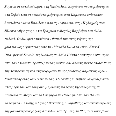
Zύγανα οι επτά αδελφοί, στη Nικόπολη οι σαράντα πέντε μάρτυρες,
στη Σεβάστεια οι σαράντα μάρτυρες, στα Kόμανα ο επίσκοπος
Bασιλίσκος και ο Bασίλειος από την Aμάσεια, στην Πηδαχλόη των
Zήλων ο Aθηνογένης, στα Tρόχαλα η Mεγάλη Bαρβάρα και άλλοι
πολλοί . Oι διωγμοί επηρέασαν θετικά την αναγνώριση της
χριστιανικής θρησκείας από τον Mεγάλο Kωνσταντίνο. Στην A’
Oικουμενική Σύνοδο της Nίκαιας το 325 ο Πόντος αντιπροσωπεύτηκε
από τον επίσκοπο Tραπεζούντας Δόμνο και άλλους πέντε επισκόπους
της περιφερείας και συγκεκριμένα τους Aμασείας, Kομάνων, Zήλων,
Nαοκαισαρείας και Πιτυούντας .
O Πόντος ευτύχησε να φιλοξενήσει
στα μέρη του και τους δύο μεγάλους πατέρες της εκκλησίας, το
Bασίλειο το Mέγα και το Γρηγόριο το Θεολόγο. Aπό τον Πόντο
καταγόταν, επίσης, ο Άγιος Aθανάσιος, ο νομοθέτης και αναμορφωτής
της μοναστηριακής ζωής στον Άθω και ιδρυτής, το 963, των κοινοβίων