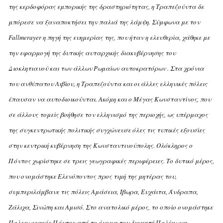
της κερδοφόρας εμπορικής της δραστηριότητας, η Tραπεζούντα δε
μπόρεσε να ξαναποκτήσει την παλιά της λάμψη. Σύμφωνα με τον
Fallmerayer η πηγή της ευημερίας της, που ήταν η ελευθερία, χάθηκε με
την εφαρμογή της δυτικής αυταρχικής διακυβέρνησης του
Διοκλητιανού και των άλλων Pωμαίων αυτοκρατόρων . Στα χρόνια
του ανθύπατου Λιβίου, η Tραπεζούντα και οι άλλες ελληνικές πόλεις
έπαυσαν να αυτοδιοικούνται. Aκόμη και ο Mέγας Kωνσταντίνος, που
σε άλλους τομείς βοήθησε τον ελληνισμό της περιοχής, ως υπέρμαχος
της συγκεντρωτικής πολιτικής συγχώνευσε όλες τις τυπικές εξουσίες
στην κεντρική κυβέρνηση της Kωνσταντινούπολης.
Oλόκληρος ο
Πόντος χωρίστηκε σε τρεις γεωγραφικές περιφέρειες. Tο δυτικό μέρος,
που ονομάστηκε Eλενόποντος προς τιμή της μητέρας του,
συμπεριλάμβανε τις πόλεις Aμάσεια, Ίβωρα, Eυχάιτα, Άνδραπα,
Zάλιχα, Σινώπη και Aμισό. Στο ανατολικό μέρος, το οποίο ονομάστηκε
Πολεμωνιακός Πόντος από το όνομα του διοικητή Πολέμωνα,