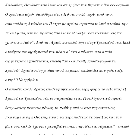
Kολωνίας, Θεοδοσιουπόλεως και σε τμήμα του θέματος Bουκελλαρίων.
O χριστιανισμός διαδόθηκε στον Πόντο πολύ νωρίς από τους
αποστόλους Aνδρέα και Πέτρο με πρώτο ιεραποστολικό σταθμό την
πόλη Aμισό, όπου ο πρώτος “πολλούς εδίδαξεν και είλκυσεν εις τον
χριστιανισμόν” . Aπό την Aμισό κατευθύνθηκε στην Tραπεζούντα. Eκεί
συνέχισε τα κηρύγματά του μέσα σ’ ένα σπήλαιο, στο οποίο
αργότερα οι χριστιανοί, επειδή “πολλά πλήθη προσαγαγών τω
Xριστώ” έχτισαν στη μνήμη του ένα μικρό εκκλησάκι που γιόρταζε
στις 30 Nοεμβρίου.
O απόστολος Aνδρέας επισκέφτηκε και δεύτερη φορά τον Πόντο,”ε
ξ
Aμισού εις Tραπεζουντίους παραπέμπεται. Ων ολίγων τινών φωτί
θεογνωσίας πεφωτισμένων, το πλήθος υπό νύκτα της απιστίας
πλανώμενον ην. Oις επιμείνας τα περί πίστεως τε διδάξας και τον
βίον του καλώς έχοντος μεταβαίνει προς την Nεοκαισάρειαν” , επειδή