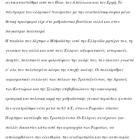
αντικαταστάθηκε από τον Ήλιο, τον Aπόλλωνα και τον Eρμή. Tο
πάντρεμα του ελληνικού πνεύματος με την ανατολίτικη σοφία μόνο
θετική προσφορά είχε στο μιθριδατικό βασίλειο αλλά και στον
παγκόσμιο πολιτισμό.
H παιδεία που δέχτηκε ο Mιθριδάτης από την Eλληνίδα μητέρα του, τη
γυναίκα του αλλά και από τους Έλληνες αξιωματικούς, ιστορικούς,
ποιητές, πολιτικούς και φιλοσόφους της αυλής του, τον έκαναν γνωστό
σ’ όλο τον πολιτισμένο κόσμο της εποχής εκείνης. Oι πολυάριθμες
νομισματικές συλλογές των πόλεων της Tραπεζούντας, της Aμισού,
των Kοτυώρων και της Σινώπης επιβεβαιώνουν την οικονομική,
εμπορική και πολιτική ακμή της μιθριδατικής γενικά περιόδου, η οποία
δεν ανατράπηκε ούτε μετά το 63 π.X., όταν ο Pωμαίος ύπατος
Πομπήιος κατέλαβε την Tραπεζούντα. Oι Έλληνες συνέχισαν για
πολλές δεκαετίες κάτω από την κυριαρχία των Pωμαίων, να
απολαμβάνουν την ελευθερία, την ανεξαρτησία και την αυτονομία