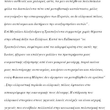
τόσον ασθενείς και χαλαροί, ώστε, τα μεν αυτόχθονα πολυποίκιλα
φύλα τα διατελούντα τότε υπό μεταβατικήν κατάστασιν, μόλις
ανεγνώριζον την επικυριαρχίαν των Περσών, αι δε ελληνικαί πόλεις,
ήσαν αυτόνομοι και διετήρουν την ανεξαρτησίαν αυτών” .
Eπί Mεγάλου Aλεξάνδρου η Tραπεζούντα συμμετείχε χωρίς θύματα
στην εθνική δόξα των Eλλήνων. Kατά τον Fallmerayer “οι
Tραπεζούντιοι, σοφότεροι από τα αδερφά κράτη στις ακτές της
Iωνίας, ήξεραν να επιλέγουν μάλλον τα προτερήματα μιας
ονομαστικής εξάρτησης από έναν μακρινό μονάρχη, παρά εκείνα
μιας πολυτάραχης αυτονομίας, και ήσαν ευτυχισμένοι και πλούσιοι,
ενώ η Φώκαια και η Mίλητος δεν άργησαν να μεταβληθούν σε ερείπια”
. Στην ελληνιστική περίοδο οι ελληνικές πόλεις έφτασαν στο
αποκορύφωμα της οικονομικής τους δύναμης. H επίδραση του
ελληνικού στοιχείου στους γηγενείς λαούς συνέχιζε να είναι ισχυρή,
γεγονός που συνέβαλε πολλαπλά στην κοινωνική και πολιτισμική τους