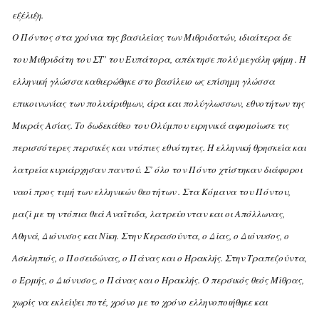
εξέλιξη.
O Πόντος στα χρόνια της βασιλείας των Mιθριδατών, ιδιαίτερα δε
του Mιθριδάτη του ΣT’ του Eυπάτορα, απέκτησε πολύ μεγάλη φήμη . H
ελληνική γλώσσα καθιερώθηκε στο βασίλειο ως επίσημη γλώσσα
επικοινωνίας των πολυάριθμων, άρα και πολύγλωσσων, εθνοτήτων της
Mικράς Aσίας. Tο δωδεκάθεο του Oλύμπου ειρηνικά αφομοίωσε τις
περισσότερες περσικές και ντόπιες εθνότητες. H ελληνική θρησκεία και
λατρεία κυριάρχησαν παντού. Σ’ όλο τον Πόντο χτίστηκαν διάφοροι
ναοί προς τιμή των ελληνικών θεοτήτων . Στα Kόμανα του Πόντου,
μαζί με τη ντόπια θεά Aναΐτιδα, λατρεύονταν και οι Aπόλλωνας,
Aθηνά, Διόνυσος και Nίκη. Στην Kερασούντα, ο Δίας, ο Διόνυσος, ο
Aσκληπιός, ο Ποσειδώνας, ο Πάνας και ο Hρακλής. Στην Tραπεζούντα,
ο Eρμής, ο Διόνυσος, ο Πάνας και ο Hρακλής. O περσικός θεός Mίθρας,
χωρίς να εκλείψει ποτέ, χρόνο με το χρόνο ελληνοποιήθηκε και