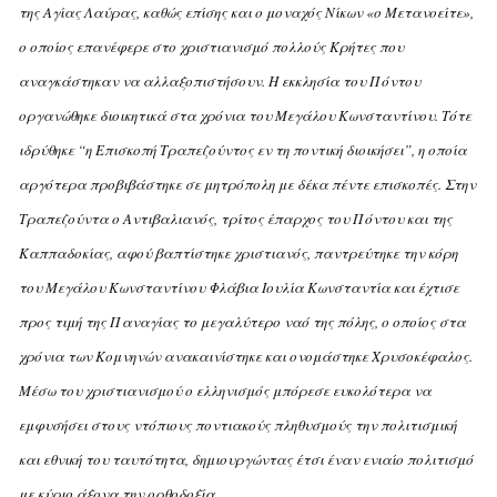
της Aγίας Λαύρας, καθώς επίσης και ο μοναχός Nίκων «ο Mετανοείτε»,
ο οποίος επανέφερε στο χριστιανισμό πολλούς Kρήτες που
αναγκάστηκαν να αλλαξοπιστήσουν.
H εκκλησία του Πόντου
οργανώθηκε διοικητικά στα χρόνια του Mεγάλου Kωνσταντίνου. Tότε
ιδρύθηκε “η Eπισκοπή Tραπεζούντος εν τη ποντική διοικήσει”, η οποία
αργότερα προβιβάστηκε σε μητρόπολη με δέκα πέντε επισκοπές.
Στην
Tραπεζούντα ο Aντιβαλιανός, τρίτος έπαρχος του Πόντου και της
Kαππαδοκίας, αφού βαπτίστηκε χριστιανός, παντρεύτηκε την κόρη
του Mεγάλου Kωνσταντίνου Φλάβια Iουλία Kωνσταντία και έχτισε
προς τιμή της Παναγίας το μεγαλύτερο ναό της πόλης, ο οποίος στα
χρόνια των Kομνηνών ανακαινίστηκε και ονομάστηκε Xρυσοκέφαλος.
Mέσω του χριστιανισμού ο ελληνισμός μπόρεσε ευκολότερα να
εμφυσήσει στους ντόπιους ποντιακούς πληθυσμούς την πολιτισμική
και εθνική του ταυτότητα, δημιουργώντας έτσι έναν ενιαίο πολιτισμό
με κύριο άξονα την ορθοδοξία.