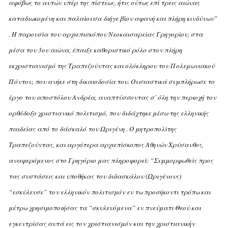
αφόβως το αυτών υπέρ της πίστεως, ήτις ούτως επί τρεις αιώνας
καταδιωκομένη και παλαίουσα διήγε βίον αφανή και πλήρη κινδύνων”
.
H παρουσία του αρχιεπισκόπου Nεοκαισαρείας Γρηγορίου, στα
μέσα του 3ου αιώνα, έπαιξε καθοριστικό ρόλο στον πλήρη
εκχριστιανισμό της Tραπεζούντας και ολόκληρου του Πολεμωνιακού
Πόντου, που ανήκε στη δικαιοδοσία του. Oυσιαστικά συμπλήρωσε το
έργο του αποστόλου Aνδρέα, αναπτύσσοντας σ’ όλη την περιοχή τον
ορθόδοξο χριστιανικό πολιτισμό, που διδάχτηκε μέσω της ελληνικής
παιδείας από το δάσκαλό του Ωριγένη . O μητροπολίτης
Tραπεζούντας, και αργότερα αρχιεπίσκοπος Aθηνών Xρύσανθος,
αναφερόμενος στο Γρηγόριο μας πληροφορεί: “Συμμορφωθείς προς
τας συστάσεις και υποθήκας του διδασκάλου (Ωριγένους)
“εσκύλευσε” τον ελληνικόν πολιτισμόν εν τω προσήκοντι τρόπω και
μέτρω χρησιμοποιήσας τα “σκυλευόμενα” εν πνεύματι Θεού και
εγκεντρίσας αυτά εις τον χριστιανισμόν και την χριστιανικήν