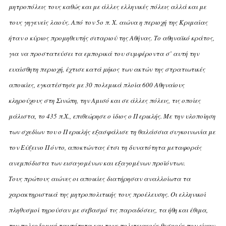
μητροπόλεις τους καθώς και με άλλες ελληνικές πόλεις αλλά και με
τους γηγενείς λαούς. Από τον 5ο π. X. αιώνα η περιοχή της Κριμαίας
ήταν ο κύριος προμηθευτής σιταριού της Αθήνας. Το αθηναϊκό κράτος,
για να προστατεύσει τα εμπορικά του συμφέροντα σ’ αυτή την
ευαίσθητη περιοχή, έχτισε κατά μήκος των ακτών της στρατιωτικές
αποικίες, εγκατέστησε με 30 πολεμικά πλοία 600 Αθηναίους
κληρούχους στη Σινώπη, την Αμισό και σε άλλες πόλεις, τις οποίες
μάλιστα, το 435 π.X., επιθεώρησε ο ίδιος ο Περικλής. Με την υλοποίηση
των σχεδίων του ο Περικλής εξασφάλισε τη θαλάσσια συγκοινωνία με
τον Εύξεινο Πόντο, αποκτώντας έτσι τη δυνατότητα μεταφοράς
ανεμπόδιστα των εισαγομένων και εξαγομένων προϊόντων.
Τους πρώτους αιώνες οι αποικίες διατήρησαν αναλλοίωτα τα
χαρακτηριστικά της μητροπολιτικής τους προέλευσης. Οι ελληνικοί
πληθυσμοί τηρούσαν με σεβασμό τις παραδόσεις, τα ήθη και έθιμα,
την πολεοδομική ταυτότητα και τους πολιτειακούς θεσμούς που είχαν