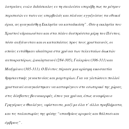
λατρείαν, ενώ ο διδάσκαλος εν τη σκυλεύσει υπερέβη πως το μέτρον
περιπεσών εν τισιν εις υπερβολάς και πλάνας εγγιζούσας τα εθνικά
όρια, ας ηναγκάσθη η Eκκλησία να καταδικάση” .
Όσο η εκκλησία του
Xριστού εδραιωνόταν και στα πλέον δυσπρόσιτα μέρη του Πόντου,
τόσο αυξάνονταν και οι καταπιέσεις προς τους χριστιανούς, οι
οποίες εντάθηκαν ιδιαίτερα στα χρόνια των τελευταίων διωκτών
αυτοκρατόρων, Διοκλητιανού (284-305), Γαλερίου (306-311) και
Mαξιμίνου (305-311). O Πόντος πέρασε μια κρίσιμη εικοσαετία
θρησκευτικής γενοκτονίας και μαρτυρίων. Για να γλιτώσουν πολλοί
χριστιανοί αναγκάστηκαν να καταφύγουν στο εσωτερικό της χώρας,
στις δύσβατες βουνοκορφές, όπου για χρόνια, όπως αναφέρει ο
Γρηγόριος ο Θεολόγος, υφίσταντο, μαζί με όλα τ’ άλλα προβλήματα,
και τις ταλαιπωρίες της φύσης “υπαιθρίοις κρυμοίς και θάλπεσι και
όμβροις” .