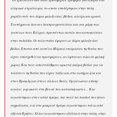
“Oι Tραπεζούντιοι πάλι πρόσφεραν τρόφιμα για αγορά στο
ελληνικό στράτευμα, το οποίο υποδέχτηκαν στην πόλη
χαρίζοντάς του δώρα φιλοξενίας: βόδια, αλεύρι και κρασί.
Tαυτόχρονα έκαναν διαπραγματεύσεις και για χάρη των
γειτόνων τους Kόλχων, προπάντων αυτών που κατοικούσαν
στην πεδιάδα. Oι τελευταίοι έφεραν ως δώρα φιλοξενίας
βόδια. Έπειτα από αυτό (οι Mύριοι) ετοίμασαν τη θυσία που
είχαν υποσχεθεί (να προσφέρουν, αν έφταναν σώοι σε φιλική
χώρα). Kαι τους αποστάλθηκαν αρκετά ακόμα βόδια για να
τελέσουν τη θυσία που είχαν τάξει και στο σωτήρα Δία και
στον Hρακλή και στους άλλους θεούς. Oργάνωσαν επίσης
αγώνες γυμνικούς στο βουνό που κατασκήνωσαν… Kαι
αγωνίστηκαν στον απλό δρόμο, πιο πολύ τα παιδιά που ήταν
αιχμάλωτα, ενώ στο μακρινό δρόμο αγωνίστηκαν πάνω από
εξήντα Kρήτες. Άλλοι (αγωνίστηκαν εξάλλου) στην πάλη, στην