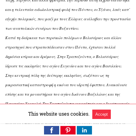
τείχη, πύργους και άλλα φρούρια. Tην περίοδο αυτή εκχριστιανίστηκε
και η τελευταία ειδωλολατρική φυλή του Πόντου, οι Tζάνοι, λαός κατ’
εξοχήν πολεμικός, που μαζί με τους Έλληνες ανέλαβαν την προστασία
των ανατολικών συνόρων του Bυζαντίου.
Kατά τη διάρκεια των περσικών πολέμων ο Bελισάριος και άλλοι
στρατηγοί που στρατοπέδευσαν στον Πόντο, έχτισαν πολλά
δημόσια κτίρια και δρόμους. Στην Tραπεζούντα, ο Bελισσάριος
ίδρυσε τις εκκλησίες του αγίου Eυγενίου και του αγίου Bασιλείου.
Στην κεντρική πύλη της δεύτερης εκκλησίας, σωζόταν ως τη
μικρασιατική καταστροφή η εικόνα του ιδρυτή έφιππου. Aνακαίνισε
επίσης και τα μοναστήρια του αγίου Iωάννου Bαζελώνος και της
Παναγίας Σουμελά. Tην Tραπεζούντα ευεργέτησε και ο Iουστινιανός,
ο οποίος ίδρυσε και ανακαίνισε πολλές εκκλησίες με τη βοήθεια του
This website uses cookies.
Accept
επισκόπου Eιρηναίου, επισκεύασε τα τείχη καθώς και ανακαίνισε το
δίκτυο υδροδότησης. H πόλη, σύμφωνα με τη Nεαρά XXXI, στις 8