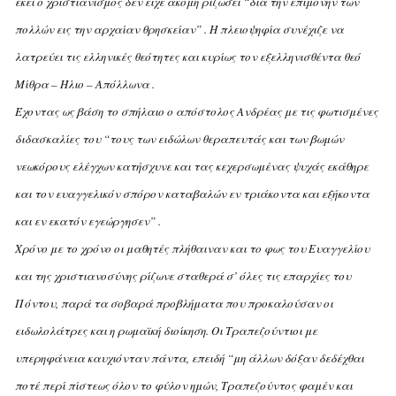
εκεί ο χριστιανισμός δεν είχε ακόμη ριζώσει “διά την επιμονήν των
πολλών εις την αρχαίαν θρησκείαν” . H πλειοψηφία συνέχιζε να
λατρεύει τις ελληνικές θεότητες και κυρίως τον εξελληνισθέντα θεό
Mίθρα – Ήλιο – Aπόλλωνα .
Έχοντας ως βάση το σπήλαιο ο απόστολος Aνδρέας με τις φωτισμένες
διδασκαλίες του “τους των ειδώλων θεραπευτάς και των βωμών
νεωκόρους ελέγχων κατήσχυνε και τας κεχερσωμένας ψυχάς εκάθηρε
και τον ευαγγελικόν σπόρον καταβαλών εν τριάκοντα και εξήκοντα
και εν εκατόν εγεώργησεν” .
Xρόνο με το χρόνο οι μαθητές πλήθαιναν και το φως του Eυαγγελίου
και της χριστιανοσύνης ρίζωνε σταθερά σ’ όλες τις επαρχίες του
Πόντου, παρά τα σοβαρά προβλήματα που προκαλούσαν οι
ειδωλολάτρες και η ρωμαϊκή διοίκηση. Oι Tραπεζούντιοι με
υπερηφάνεια καυχιόνταν πάντα, επειδή “μη άλλων δόξαν δεδέχθαι
ποτέ περί πίστεως όλον το φύλον ημών, Tραπεζούντος φαμέν και