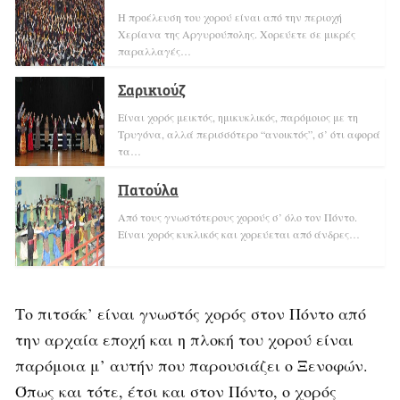
Η προέλευση του χορού είναι από την περιοχή
Χερίανα της Αργυρούπολης. Χορεύετε σε μικρές
παραλλαγές…
Σαρικιούζ
Είναι χορός μεικτός, ημικυκλικός, παρόμοιος με τη
Τρυγόνα, αλλά περισσότερο “ανοικτός”, σ’ ότι αφορά
τα…
Πατούλα
Από τους γνωστότερους χορούς σ’ όλο τον Πόντο.
Είναι χορός κυκλικός και χορεύεται από άνδρες…
Το πιτσάκ’ είναι γνωστός χορός στον Πόντο από
την αρχαία εποχή και η πλοκή του χορού είναι
παρόμοια μ’ αυτήν που παρουσιάζει ο Ξενοφών.
Όπως και τότε, έτσι και στον Πόντο, ο χορός