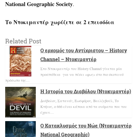
National Geographic Society
.
Το Ντοκιμαντέρ χωρίζετε σε 2 επεισόδια
Related Post
Ο ερχομός του Αντίχριστου – History
Channel – Ντοκιμαντέρ
Στο Ντοκιμαντέρ του History Channel γίνεται μία
προσπάθεια για να πέσει «φως» στο πιο σκοτεινό
πρόσωπο της…
Η Ιστορία του Διαβόλου (Ντοκιμαντέρ)
Διάβολος, Σατανάς, Εωσφόρος, Βεελζεβούλ, Το
Κτήνος, ο 666 είναι κάποια από τα ονόματα που του
έχουν…
Ο Κατακλυσμός του Νώε (Ντοκιμαντέρ
National Geographic)