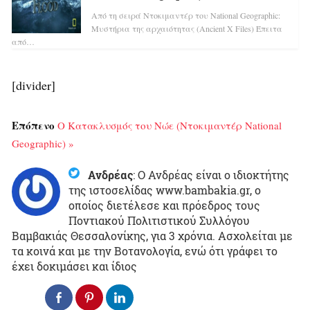
Από τη σειρά Ντοκιμαντέρ του National Geographic:
Μυστήρια της αρχαιότητας (Ancient X Files) Έπειτα
από…
[divider]
Επόπενο
Ο Κατακλυσμός του Νώε (Ντοκιμαντέρ National
Geographic) »
Ανδρέας
:
Ο Ανδρέας είναι ο ιδιοκτήτης
της ιστοσελίδας www.bambakia.gr, ο
οποίος διετέλεσε και πρόεδρος τους
Ποντιακού Πολιτιστικού Συλλόγου
Βαμβακιάς Θεσσαλονίκης, για 3 χρόνια. Ασχολείται με
τα κοινά και με την Βοτανολογία, ενώ ότι γράφει το
έχει δοκιμάσει και ίδιος