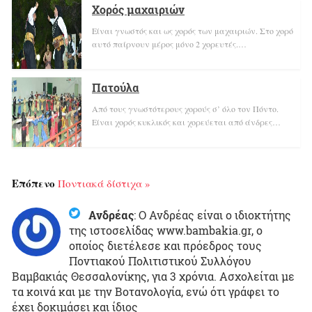
Χορός μαχαιριών
Είναι γνωστός και ως χορός των μαχαιριών. Στο χορό
αυτό παίρνουν μέρος μόνο 2 χορευτές.…
Πατούλα
Από τους γνωστότερους χορούς σ’ όλο τον Πόντο.
Είναι χορός κυκλικός και χορεύεται από άνδρες…
Επόπενο
Ποντιακά δίστιχα »
Ανδρέας
:
Ο Ανδρέας είναι ο ιδιοκτήτης
της ιστοσελίδας www.bambakia.gr, ο
οποίος διετέλεσε και πρόεδρος τους
Ποντιακού Πολιτιστικού Συλλόγου
Βαμβακιάς Θεσσαλονίκης, για 3 χρόνια. Ασχολείται με
τα κοινά και με την Βοτανολογία, ενώ ότι γράφει το
έχει δοκιμάσει και ίδιος