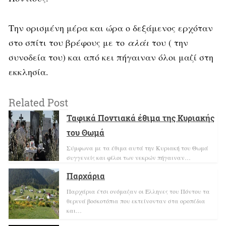
Την ορισμένη μέρα και ώρα ο δεξάμενος ερχόταν
στο σπίτι του βρέφους με το
αλάι
του ( την
συνοδεία του) και από κει πήγαιναν όλοι μαζί στη
εκκλησία.
Related Post
Ταφικά Ποντιακά έθιμα της Κυριακής
του Θωμά
Σύμφωνα με τα έθιμα αυτά την Κυριακή του Θωμά
συγγενείς και φίλοι των νεκρών πήγαιναν…
Παρχάρια
Παρχάρια έτσι ονόμαζαν οι Έλληνες του Πόντου τα
θερινά βοσκοτόπια που εκτείνονταν στα οροπέδια
και…