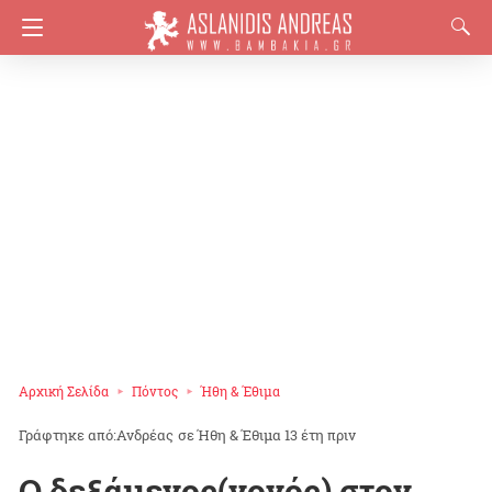
Αρχική Σελίδα
Πόντος
Ήθη & Έθιμα
Ανδρέας
σε
Ήθη & Έθιμα
13 έτη πριν
Ο δεξάμενος(νονός) στον