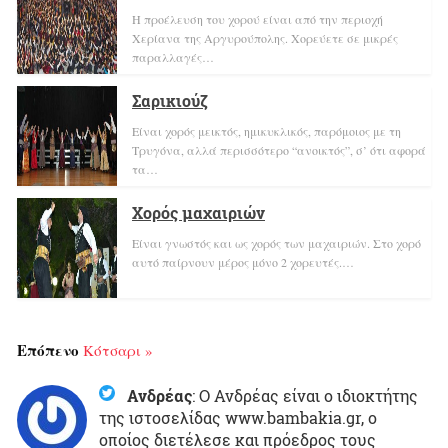
Η προέλευση του χορού είναι από την περιοχή
Χερίανα της Αργυρούπολης. Χορεύετε σε μικρές
παραλλαγές…
Σαρικιούζ
Είναι χορός μεικτός, ημικυκλικός, παρόμοιος με τη
Τρυγόνα, αλλά περισσότερο “ανοικτός”, σ’ ότι αφορά
τα…
Χορός μαχαιριών
Είναι γνωστός και ως χορός των μαχαιριών. Στο χορό
αυτό παίρνουν μέρος μόνο 2 χορευτές.…
Επόπενο
Κότσαρι »
Ανδρέας
:
Ο Ανδρέας είναι ο ιδιοκτήτης
της ιστοσελίδας www.bambakia.gr, ο
οποίος διετέλεσε και πρόεδρος τους