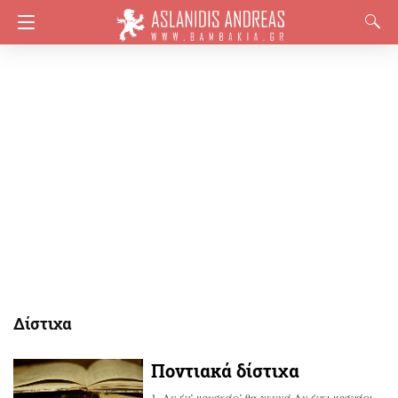
Δίστιχα
Ποντιακά δίστιχα
1. Αν έχ’ μουσκάρ’ θα γεννά Αν έχει μοσχάρι