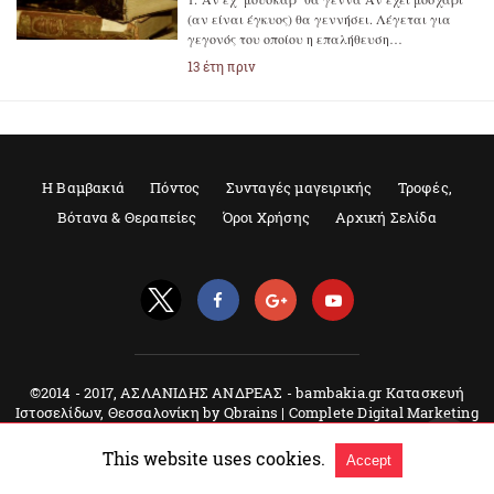
(αν είναι έγκυος) θα γεννήσει. Λέγεται για
γεγονός του οποίου η επαλήθευση…
13 έτη πριν
Η Βαμβακιά
Πόντος
Συνταγές μαγειρικής
Τροφές,
Βότανα & Θεραπείες
Όροι Χρήσης
Αρχική Σελίδα
©2014 - 2017, ΑΣΛΑΝΙΔΗΣ ΑΝΔΡΕΑΣ - bambakia.gr Κατασκευή
Ιστοσελίδων, Θεσσαλονίκη by Qbrains | Complete Digital Marketing
Agency |
Δείτε την original έκδοση
This website uses cookies.
Accept