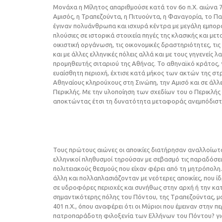
Mονάχα η Mίλητος απαριθμούσε κατά τον 6ο π.X. αιώνα 75
Αμισός, η Τραπεζούντα, η Πιτυούντα, η Φαναγορία, το Παν
έγιναν πολυάνθρωπα και ισχυρά κέντρα με μεγάλη εμπορο
πλούσιες σε ιστορικά στοιχεία πηγές της κλασικής και με
οικιστική οργάνωση, τις οικονομικές δραστηριότητες, τις 
και με άλλες ελληνικές πόλεις αλλά και με τους γηγενείς λ
προμηθευτής σιταριού της Αθήνας. Το αθηναϊκό κράτος, 
ευαίσθητη περιοχή, έχτισε κατά μήκος των ακτών της στρ
Αθηναίους κληρούχους στη Σινώπη, την Αμισό και σε άλλες 
Περικλής. Με την υλοποίηση των σχεδίων του ο Περικλής
αποκτώντας έτσι τη δυνατότητα μεταφοράς ανεμπόδισ
Τους πρώτους αιώνες οι αποικίες διατήρησαν αναλλοίωτα
ελληνικοί πληθυσμοί τηρούσαν με σεβασμό τις παραδόσεις
πολιτειακούς θεσμούς που είχαν φέρει από τη μητρόπολη. 
άλλη και πολλαπλασιάζονταν με νεότερες αποικίες, που 
σε υδροφόρες περιοχές και συνήθως στην αρχή ή την κατ
σημαντικότερης πόλης του Πόντου, της Tραπεζούντας, μα
401 π.X., όπου αναφέρει ότι οι Mύριοι που έμειναν στην
πατροπαράδοτη φιλοξενία των Eλλήνων του Πόντου? γι