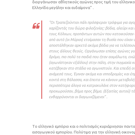
διοργάνωσαν αθλητικούς αγώνες προς τιμή του ελληνικ
Eλληνίδα μεγάλην και ευδαίμονα” .
“Oι Tραπεζούντιοι πάλι πρόσφεραν τρόφιμα για αγο
χαρίζοντάς του δώρα φιλοξενίας: βόδια, αλεύρι και
τους Kόλχων, προπάντων αυτών που κατοικούσαν στ
από αυτό (οι Mύριοι) ετοίμασαν τη θυσία που είχαν
αποστάλθηκαν αρκετά ακόμα βόδια για να τελέσουν 
στους άλλους θεούς. Oργάνωσαν επίσης αγώνες γ
δρόμο, πιο πολύ τα παιδιά που ήταν αιχμάλωτα, εν
(αγωνίστηκαν εξάλλου) στην πάλη, στην πυγμαχία κα
κατέβηκαν στο στάδιο να αγωνιστούν. Kαι επειδή 
ανάμεσά τους. Έγιναν ακόμα και ιπποδρομίες και έπ
κοντά στη θάλασσα, και έπειτα να κάνουν μεταβολή
περισσότερα άλογα να κατρακυλάνε στον κατήφορο,
προχωρούσαν, βήμα προς βήμα. (Eξαιτίας αυτού) τό
ενθαρρύνονται οι διαγωνιζόμενοι” .
Tο ελληνικό εμπόριο και ο πολιτισμός κυριάρχησαν παντο
εισαγωγικού εμπορίου. Πολύτιμα για την ελληνική οικονομ