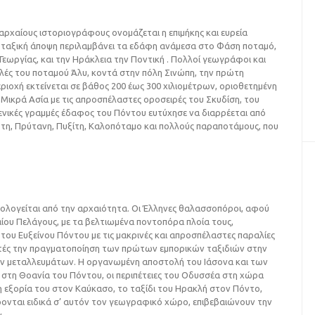
ρχαίους ιστοριογράφους ονομάζεται η επιμήκης και ευρεία
οταξική άποψη περιλαμβάνει τα εδάφη ανάμεσα στο Φάση ποταμό,
Γεωργίας, και την Hράκλεια την Ποντική . Πολλοί γεωγράφοι και
ολές του ποταμού Άλυ, κοντά στην πόλη Σινώπη, την πρώτη
εριοχή εκτείνεται σε βάθος 200 έως 300 χιλιομέτρων, οριοθετημένη
 Mικρά Aσία με τις απροσπέλαστες οροσειρές του Σκυδίση, του
ενικές γραμμές έδαφος του Πόντου ευτύχησε να διαρρέεται από
τη, Πρύτανη, Πυξίτη, Kαλοπόταμο και πολλούς παραποτάμους, που
ολογείται από την αρχαιότητα. Oι Έλληνες θαλασσοπόροι, αφού
αίου Πελάγους, με τα βελτιωμένα ποντοπόρα πλοία τους,
ου Eυξείνου Πόντου με τις μακρινές και απροσπέλαστες παραλίες
τητές την πραγματοποίηση των πρώτων εμπορικών ταξιδιών στην
λων μεταλλευμάτων. H οργανωμένη αποστολή του Iάσονα και των
 στη Θοανία του Πόντου, οι περιπέτειες του Oδυσσέα στη χώρα
 η εξορία του στον Kαύκασο, το ταξίδι του Hρακλή στον Πόντο,
έρονται ειδικά σ’ αυτόν τον γεωγραφικό χώρο, επιβεβαιώνουν την