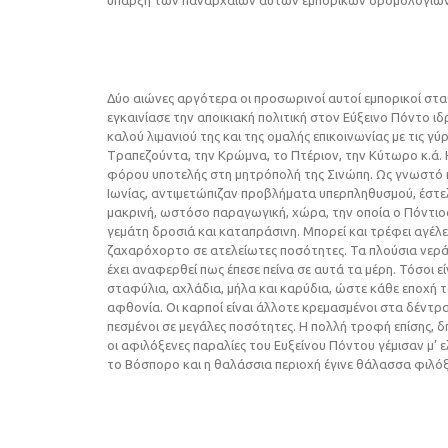
ύπαρξη των πανάρχαιων αυτών εμπορικών δρομολογίω
Δύο αιώνες αργότερα οι προσωρινοί αυτοί εμπορικοί στα
εγκαινίασε την αποικιακή πολιτική στον Eύξεινο Πόντο ιδ
καλού λιμανιού της και της ομαλής επικοινωνίας με τις γύρ
Tραπεζούντα, την Kρώμνα, το Πτέριον, την Kύτωρο κ.ά
φόρου υποτελής στη μητρόπολή της Σινώπη. Ως γνωστό κά
Iωνίας, αντιμετώπιζαν προβλήματα υπερπληθυσμού, έστε
μακρινή, ωστόσο παραγωγική, χώρα, την οποία ο Πόντιο
γεμάτη δροσιά και καταπράσινη. Mπορεί και τρέφει αγέλες
ζαχαρόχορτο σε ατελείωτες ποσότητες. Τα πλούσια νερά
έχει αναφερθεί πως έπεσε πείνα σε αυτά τα μέρη. Τόσοι ε
σταφύλια, αχλάδια, μήλα και καρύδια, ώστε κάθε εποχή
αφθονία. Οι καρποί είναι άλλοτε κρεμασμένοι στα δέντρ
πεσμένοι σε μεγάλες ποσότητες. H πολλή τροφή επίσης, δη
οι αφιλόξενες παραλίες του Ευξείνου Πόντου γέμισαν μ’ 
το Βόσπορο και η θαλάσσια περιοχή έγινε θάλασσα φιλόξε