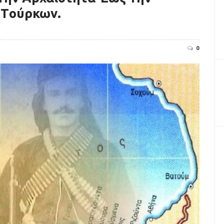
 Tούρκων.
0