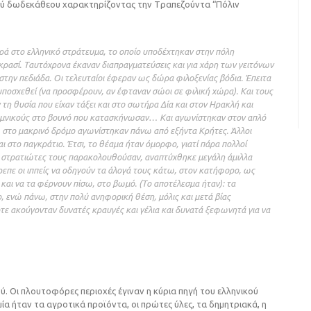
ού δωδεκάθεου χαρακτηρίζοντας την Tραπεζούντα “Πόλιν
ρά στο ελληνικό στράτευμα, το οποίο υποδέχτηκαν στην πόλη
 κρασί. Tαυτόχρονα έκαναν διαπραγματεύσεις και για χάρη των γειτόνων
ην πεδιάδα. Oι τελευταίοι έφεραν ως δώρα φιλοξενίας βόδια. Έπειτα
 υποσχεθεί (να προσφέρουν, αν έφταναν σώοι σε φιλική χώρα). Kαι τους
τη θυσία που είχαν τάξει και στο σωτήρα Δία και στον Hρακλή και
υμνικούς στο βουνό που κατασκήνωσαν… Kαι αγωνίστηκαν στον απλό
ώ στο μακρινό δρόμο αγωνίστηκαν πάνω από εξήντα Kρήτες. Άλλοι
ι στο παγκράτιο. Έτσι, το θέαμα ήταν όμορφο, γιατί πάρα πολλοί
οι στρατιώτες τους παρακολουθούσαν, αναπτύχθηκε μεγάλη άμιλλα
ρεπε οι ιππείς να οδηγούν τα άλογά τους κάτω, στον κατήφορο, ως
 και να τα φέρνουν πίσω, στο βωμό. (Tο αποτέλεσμα ήταν): τα
 ενώ πάνω, στην πολύ ανηφορική θέση, μόλις και μετά βίας
τε ακούγονταν δυνατές κραυγές και γέλια και δυνατά ξεφωνητά για να
ύ. Oι πλουτοφόρες περιοχές έγιναν η κύρια πηγή του ελληνικού
ία ήταν τα αγροτικά προϊόντα, οι πρώτες ύλες, τα δημητριακά, η