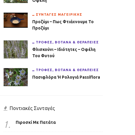
Οφέλη
ΣΥΝΤΑΓΈΣ ΜΑΓΕΙΡΙΚΉΣ
Προζύμι – Πως Φτιάχνουμε Το
Προζύμι
ΤΡΟΦΈΣ, ΒΌΤΑΝΑ & ΘΕΡΑΠΕΊΕΣ
Φλισκούνι – Ιδιότητες – Οφέλη
Του Φυτού
ΤΡΟΦΈΣ, ΒΌΤΑΝΑ & ΘΕΡΑΠΕΊΕΣ
Πασιφλόρα Ή Ρολογιά Passiflora
Ποντιακές Συνταγές
1.
Πιροσκί Με Πατάτα