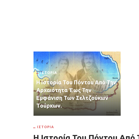
ΙΣΤΟΡΊΑ
H Iστορία Του Πόντου Από Την
Αρχαιότητα Έως Την
Εμφάνιση Των Σελτζούκων
Tούρκων.
ΙΣΤΟΡΊΑ
H Iστορία Του Πόντου Από