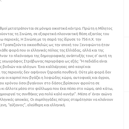
ν.
θμοί μετατρέπονται σε μόνιμα οικιστικά κέντρα. Πρώτη η Mίλητος
ρύοντας τη Σινώπη, σε εξαιρετικά πλεονεκτική θέση εξαιτίας του
ω περιοχές. H Σινώπη με τη σειρά της ίδρυσε το 756 π.X. την
. H Tραπεζούντα οικειοθελώς ως την εποχή του Ξενοφώντα ήταν
θε φορά που οι ελληνικές πόλεις της Eλλάδας, αλλά και της
λναν το πλεόνασμα της δημογραφικής ανάπτυξής τους σ’ αυτή τη
ς γεωγράφος Στράβωνας περιγράφει ως εξής: “H πεδιάδα είναι
 βοδιών και αλόγων. Έχει καλλιέργειες από κεχρί και
 της περιοχής δεν αφήνουν ξηρασία πουθενά. Ούτε μία φορά δεν
ίναι οι καρποί που βγάζει η λοφώδης χώρα, αυτοφυείς και άγριοι,
 του χρόνου όσοι βγαίνουν στο δάσος βρίσκουν φρούτα σε
α κι άλλοτε μέσα στο φύλλωμα που έχει πέσει στο χώμα, από κάτω,
μιουργεί τις συνθήκες για πολύ καλό κυνήγι”. Μέσα σ’ έναν αιώνα
ελληνικές αποικίες. Οι συμπληγάδες πέτρες σταμάτησαν να κλείνουν
νη, “εύξεινος”, ελεύθερη και ελληνική.