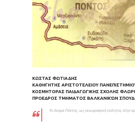
ΚΩΣΤΑΣ ΦΩΤΙΑΔΗΣ
ΚΑΘΗΓΗΤΗΣ ΑΡΙΣΤΟΤΕΛΕΙΟΥ ΠΑΝΕΠΙΣΤΗΜΙΟ
KOΣMHTOPAΣ ΠAIΔAΓΩΓIKHΣ ΣXOΛHΣ ΦΛΩP
ΠPOEΔPOΣ ΤΜΗΜΑTOΣ ΒΑΛΚΑΝΙΚΏΝ ΣΠΟΥΔ
Το όνομα Πόντος, ως γεωγραφική ενότητα, στην αρχ