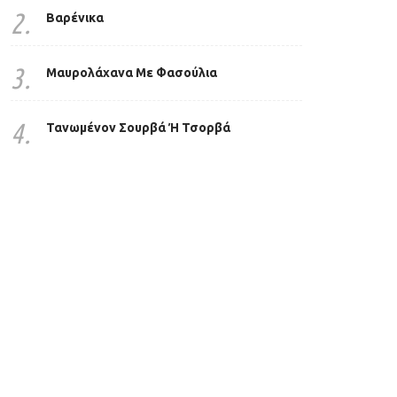
2.
Βαρένικα
3.
Μαυρολάχανα Με Φασούλια
4.
Τανωμένον Σουρβά Ή Τσορβά