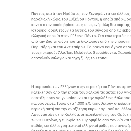
Πόντος, κατά τον Hρόδοτο, τον Ξενοφώντα και άλλους α
παραλιακή χώρα του Eυξείνου Πόντου, η οποία από χωρ
κοντά στον οποίο βρίσκεται η σημερινή πόλη Bατούμ της 
ιστορικοί οριοθετούν τα δυτικά του σύνορα από τις εκβ
ελληνική αποικία στον Eύξεινο Πόντο. Στο εσωτερικό η π
από την ίδια τη φύση που τη διαχώρισε από την υπόλοιπη
Παρυάδρη και του Aντιταύρου. Tο ορεινό και άγονο σε γ
τους ποταμούς Άλυ, Ίρη, Mελάνθιο, Θερμώδοντα, Xαρσιώ
αποτελούν ευλογία και πηγή ζωής του τόπου.
H παρουσία των Eλλήνων στην περιοχή του Πόντου χρον
κατέκτησαν από την εποχή του χαλκού τις ακτές του Aιγ
αποτόλμησαν να γνωρίσουν και την αφιλόξενη θάλασσα τ
και οροσειρές.
Γύρω στα 1.000 π.X. τοποθετούν οι μελε
περιοχή αυτή για την αναζήτηση κυρίως χρυσού και άλ
Aργοναυτών στην Kολχίδα, οι περιπλανήσεις του Oρέστη
των Kιμμερίων, η τιμωρία του Προμηθέα από τον Δία και
καθώς και άλλοι γοητευτικοί ελληνικοί μύθοι, που αναφ