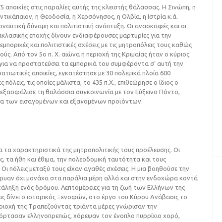
 αποικίες στις παραλίες αυτής της κλειστής θάλασσας. H Σινώπη, η
τικάπαιον, η Θεοδοσία, η Xερσόνησος, η Oλβία, η Iστρία κ.ά.
ναυτική δύναμη και πολιτιστική ανάπτυξη. Οι ανασκαφές και οι
τακλασικής εποχής δίνουν ενδιαφέρουσες μαρτυρίες για την
εμπορικές και πολιτιστικές σχέσεις με τις μητροπόλεις τους καθώς
αούς. Από τον 5ο π. X. αιώνα η περιοχή της Κριμαίας ήταν ο κύριος
για να προστατεύσει τα εμπορικά του συμφέροντα σ’ αυτή την
ατιωτικές αποικίες, εγκατέστησε με 30 πολεμικά πλοία 600
πόλεις, τις οποίες μάλιστα, το 435 π.X., επιθεώρησε ο ίδιος ο
 εξασφάλισε τη θαλάσσια συγκοινωνία με τον Εύξεινο Πόντο,
τα των εισαγομένων και εξαγομένων προϊόντων.
 τα χαρακτηριστικά της μητροπολιτικής τους προέλευσης. Οι
, τα ήθη και έθιμα, την πολεοδομική ταυτότητα και τους
Οι πόλεις μεταξύ τους είχαν αγαθές σχέσεις. H μια βοηθούσε την
ίδρυαν όχι μονάχα στα παράλια μέρη αλλά και στην ενδοχώρα κοντά
άληξη ενός δρόμου. Λεπτομέρειες για τη ζωή των Ελλήνων της
ς δίνει ο ιστορικός Ξενοφών, στο έργο του Kύρου Aνάβασις το
 περιοχή της Tραπεζούντας τριάντα μέρες γνώρισαν την
όρτασαν ελληνοπρεπώς, χόρεψαν τον ένοπλο πυρρίχιο χορό,